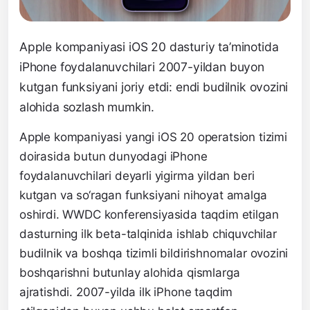
Apple kompaniyasi iOS 20 dasturiy ta’minotida
iPhone foydalanuvchilari 2007-yildan buyon
kutgan funksiyani joriy etdi: endi budilnik ovozini
alohida sozlash mumkin.
Apple kompaniyasi yangi iOS 20 operatsion tizimi
doirasida butun dunyodagi iPhone
foydalanuvchilari deyarli yigirma yildan beri
kutgan va so‘ragan funksiyani nihoyat amalga
oshirdi. WWDC konferensiyasida taqdim etilgan
dasturning ilk beta-talqinida ishlab chiquvchilar
budilnik va boshqa tizimli bildirishnomalar ovozini
boshqarishni butunlay alohida qismlarga
ajratishdi. 2007-yilda ilk iPhone taqdim