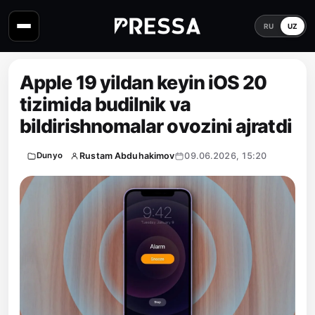
RU
UZ
Apple 19 yildan keyin iOS 20
tizimida budilnik va
bildirishnomalar ovozini ajratdi
Rustam Abduhakimov
09.06.2026, 15:20
Dunyo