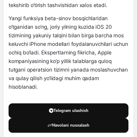
tekshirib o‘tirish tashvishidan xalos etadi.
Yangi funksiya beta-sinov bosqichlaridan
o‘tganidan so‘ng, joriy yilning kuzida iOS 20
tizimining yakuniy talqini bilan birga barcha mos
keluvchi iPhone modellari foydalanuvchilari uchun
ochiq bo‘ladi. Ekspertlarning fikricha, Apple
kompaniyasining ko‘p yillik talablarga quloq
tutgani operatsion tizimni yanada moslashuvchan
va qulay qilish yo‘lidagi muhim qadam
hisoblanadi.
Telegram ulashish
Havolani nusxalash