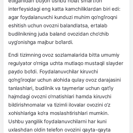
etilganidan buyon ushbu holat smartfon
interfeysidagi eng katta kamchiliklardan biri edi:
agar foydalanuvchi kunduzi muhim qo‘ng‘iroqni
eshitish uchun ovozni balandlatsa, ertalab
budilnikning juda baland ovozidan cho‘chib
uyg‘onishga majbur bo‘lardi.
Endi tizimning ovoz sozlamalarida bitta umumiy
regulyator o‘rniga uchta mutlaqo mustaqil slayder
paydo bo‘ldi. Foydalanuvchilar kiruvchi
qo‘ng‘iroqlar uchun alohida qulay ovoz darajasini
tanlashlari, budilnik va taymerlar uchun qat’iy
hajmdagi ovozni o‘rnatishlari hamda kiruvchi
bildirishnomalar va tizimli ilovalar ovozini o‘z
xohishlariga ko‘ra moslashtirishlari mumkin.
Ushbu yangilik foydalanuvchilarni har kuni
uxlashdan oldin telefon ovozini qayta-qayta