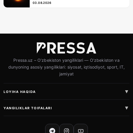
03.08.2026
Pressa.uz – O‘zbekiston yangiliklari — O‘zbekiston va
dunyoning asosiy yangiliklari: siyosat, iqtisodiyot, sport, IT,
jamiyat
LOYIHA HAQIDA
YANGILIKLAR TOIFALARI
IJTIMOIY TARMOQLAR