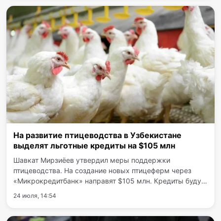
секторе. В разрезе по…
На развитие птицеводства в Узбекистане
выделят льготные кредиты на $105 млн
Шавкат Мирзиёев утвердил меры поддержки
птицеводства. На создание новых птицеферм через
«Микрокредитбанк» направят $105 млн. Кредиты будут
выдавать под 10% годовых на срок до 10 лет. В
24 июля, 14:54
соответствии с утвержденным документом, с 1 августа
в Узбекистане…