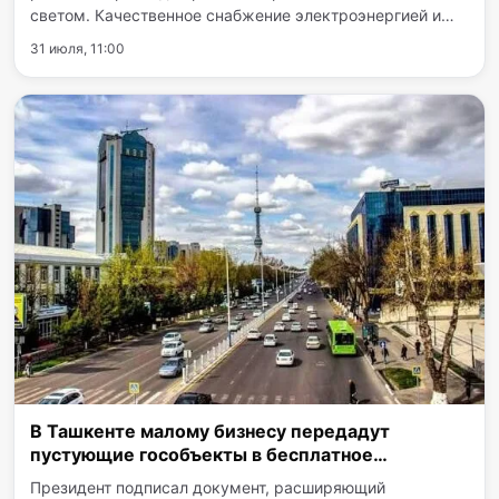
светoм. Качественное снабжение электроэнергией и
газом взяли под личный контроль руководители
31 июля, 11:00
отрасли. В руководство каждого штаба вошли ключевые
топ-менеджеры…
В Ташкенте малому бизнесу передадут
пустующие гособъекты в бесплатное
пользование
Президент подписал документ, расширяющий