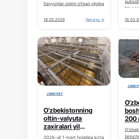
ajrat
subsidiy
Sayyohlar oqimi o‘tgan yilgiga
Mamlak
nisbatan qariyb 30 foizga
bozori
o‘sgan, yetakchi —
18.05.2026
Читать →
19.03.
musta
Qirg‘iziston. O‘zbekiston Milliy
yangi i
statistika…
tizimin
Endili
JAMI
JAMIYAT
O‘zb
O‘zbekistonning
bosh
oltin-valyuta
200 
zaxiralari yil
gaz 
O‘zbek
boshidan buyon
ener
birinch
2026-yil 1-mart holatiga ko‘ra