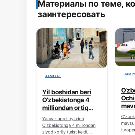
Материалы по теме, к
заинтересовать
JAMI
JAMIYAT
O‘zb
Yil boshidan beri
Ochi
O‘zbekistonga 4
mavs
milliondan ortiq
qili
turist keldi
O‘zbek
Yanvar-aprel oylarida
turo
mavsum
O‘zbekistonga 4 milliondan
yirik
turoper
ziyod xorijiy turist keldi.