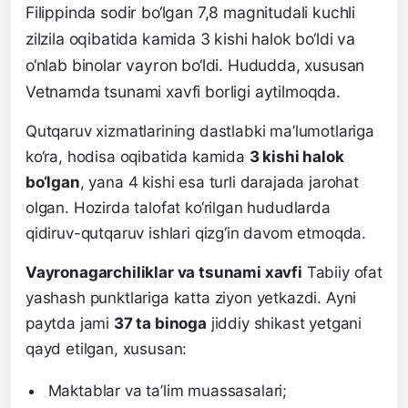
Filippinda sodir bo‘lgan 7,8 magnitudali kuchli
zilzila oqibatida kamida 3 kishi halok bo‘ldi va
o‘nlab binolar vayron bo‘ldi. Hududda, xususan
Vetnamda tsunami xavfi borligi aytilmoqda.
Qutqaruv xizmatlarining dastlabki ma’lumotlariga
ko‘ra, hodisa oqibatida kamida
3 kishi halok
bo‘lgan
, yana 4 kishi esa turli darajada jarohat
olgan. Hozirda talofat ko‘rilgan hududlarda
qidiruv-qutqaruv ishlari qizg‘in davom etmoqda.
Vayronagarchiliklar va tsunami xavfi
Tabiiy ofat
yashash punktlariga katta ziyon yetkazdi. Ayni
paytda jami
37 ta binoga
jiddiy shikast yetgani
qayd etilgan, xususan:
Maktablar va ta’lim muassasalari;