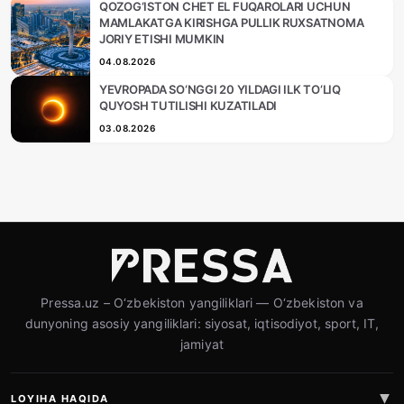
QOZOG‘ISTON CHET EL FUQAROLARI UCHUN
MAMLAKATGA KIRISHGA PULLIK RUXSATNOMA
JORIY ETISHI MUMKIN
04.08.2026
YEVROPADA SO‘NGGI 20 YILDAGI ILK TO‘LIQ
QUYOSH TUTILISHI KUZATILADI
03.08.2026
Pressa.uz – O‘zbekiston yangiliklari — O‘zbekiston va
dunyoning asosiy yangiliklari: siyosat, iqtisodiyot, sport, IT,
jamiyat
LOYIHA HAQIDA