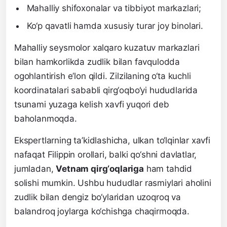
Mahalliy shifoxonalar va tibbiyot markazlari;
Ko‘p qavatli hamda xususiy turar joy binolari.
Mahalliy seysmolor xalqaro kuzatuv markazlari
bilan hamkorlikda zudlik bilan favqulodda
ogohlantirish e’lon qildi. Zilzilaning o‘ta kuchli
koordinatalari sababli qirg‘oqbo‘yi hududlarida
tsunami yuzaga kelish xavfi yuqori deb
baholanmoqda.
Ekspertlarning ta’kidlashicha, ulkan to‘lqinlar xavfi
nafaqat Filippin orollari, balki qo‘shni davlatlar,
jumladan,
Vetnam qirg‘oqlariga
ham tahdid
solishi mumkin. Ushbu hududlar rasmiylari aholini
zudlik bilan dengiz bo‘ylaridan uzoqroq va
balandroq joylarga ko‘chishga chaqirmoqda.