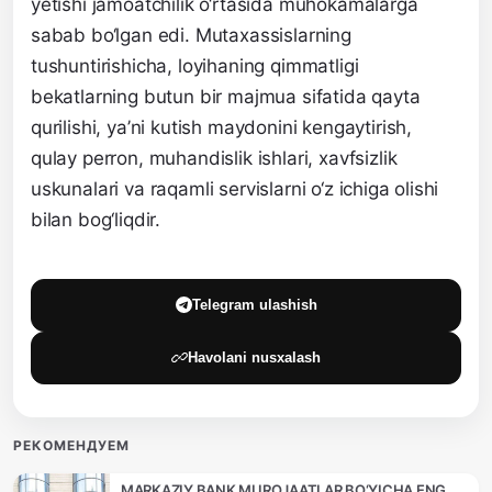
yetishi jamoatchilik o‘rtasida muhokamalarga
sabab bo‘lgan edi. Mutaxassislarning
tushuntirishicha, loyihaning qimmatligi
bekatlarning butun bir majmua sifatida qayta
qurilishi, ya’ni kutish maydonini kengaytirish,
qulay perron, muhandislik ishlari, xavfsizlik
uskunalari va raqamli servislarni o‘z ichiga olishi
bilan bog‘liqdir.
Telegram ulashish
Havolani nusxalash
РЕКОМЕНДУЕМ
MARKAZIY BANK MUROJAATLAR BO‘YICHA ENG