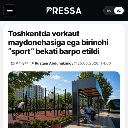
RU
UZ
Toshkentda vorkaut
maydonchasiga ega birinchi
“sport” bekati barpo etildi
Rustam Abduhakimov
25.06.2026, 14:00
Jamiyat