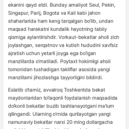
ekanini qayd etdi. Bunday amaliyot Seul, Pekin,
Singapur, Parij, Bogota va Kali kabi jahon
shaharlarida ham keng tarqalgan bo‘lib, undan
maqsad harakatni kundalik hayotning tabiiy
qismiga aylantirishdir. Vorkaut-bekatlar aholi zich
joylashgan, serqatnov va kutish hududini xavfsiz
ajratish uchun yetarli joyga ega bo‘lgan
manzillarda o‘rnatiladi. Poytaxt hokimligi aholi
tomonidan tushadigan takliflar asosida yangi
manzillarni jihozlashga tayyorligini bildirdi.
Eslatib o‘tamiz, avvalroq Toshkentda bekat
maydonlaridan to‘laqonli foydalanish maqsadida
do‘konli bekatlar buzib tashlanayotgani ma’lum
qilingandi. Ularning o‘rnida qurilayotgan yangi
namunaviy bekatlar narxi 20 ming dollargacha