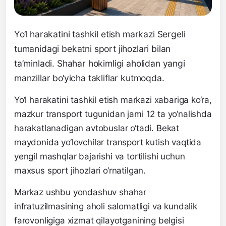
Yo‘l harakatini tashkil etish markazi Sergeli
tumanidagi bekatni sport jihozlari bilan
ta’minladi. Shahar hokimligi aholidan yangi
manzillar bo‘yicha takliflar kutmoqda.
Yo‘l harakatini tashkil etish markazi xabariga ko‘ra,
mazkur transport tugunidan jami 12 ta yo‘nalishda
harakatlanadigan avtobuslar o‘tadi. Bekat
maydonida yo‘lovchilar transport kutish vaqtida
yengil mashqlar bajarishi va tortilishi uchun
maxsus sport jihozlari o‘rnatilgan.
Markaz ushbu yondashuv shahar
infratuzilmasining aholi salomatligi va kundalik
farovonligiga xizmat qilayotganining belgisi