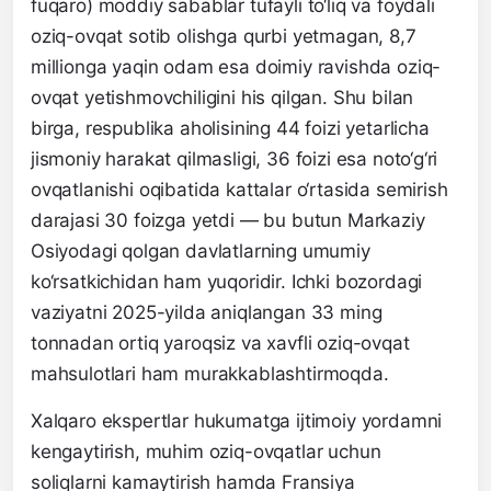
fuqaro) moddiy sabablar tufayli to‘liq va foydali
oziq-ovqat sotib olishga qurbi yetmagan, 8,7
millionga yaqin odam esa doimiy ravishda oziq-
ovqat yetishmovchiligini his qilgan. Shu bilan
birga, respublika aholisining 44 foizi yetarlicha
jismoniy harakat qilmasligi, 36 foizi esa noto‘g‘ri
ovqatlanishi oqibatida kattalar o‘rtasida semirish
darajasi 30 foizga yetdi — bu butun Markaziy
Osiyodagi qolgan davlatlarning umumiy
ko‘rsatkichidan ham yuqoridir. Ichki bozordagi
vaziyatni 2025-yilda aniqlangan 33 ming
tonnadan ortiq yaroqsiz va xavfli oziq-ovqat
mahsulotlari ham murakkablashtirmoqda.
Xalqaro ekspertlar hukumatga ijtimoiy yordamni
kengaytirish, muhim oziq-ovqatlar uchun
soliqlarni kamaytirish hamda Fransiya