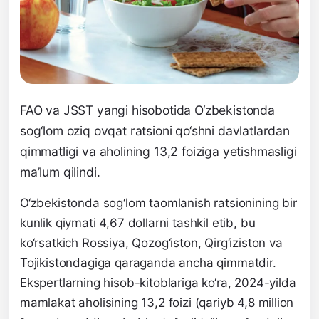
FAO va JSST yangi hisobotida O‘zbekistonda
sog‘lom oziq ovqat ratsioni qo‘shni davlatlardan
qimmatligi va aholining 13,2 foiziga yetishmasligi
ma’lum qilindi.
O‘zbekistonda sog‘lom taomlanish ratsionining bir
kunlik qiymati 4,67 dollarni tashkil etib, bu
ko‘rsatkich Rossiya, Qozog‘iston, Qirg‘iziston va
Tojikistondagiga qaraganda ancha qimmatdir.
Ekspertlarning hisob-kitoblariga ko‘ra, 2024-yilda
mamlakat aholisining 13,2 foizi (qariyb 4,8 million