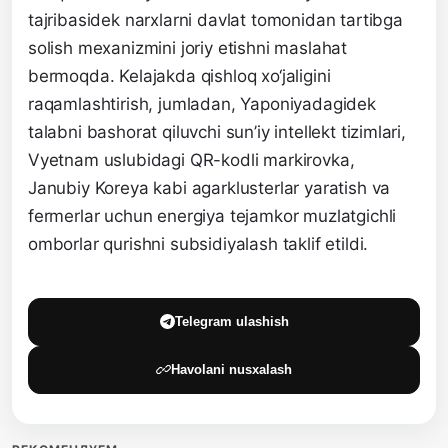
tajribasidek narxlarni davlat tomonidan tartibga
solish mexanizmini joriy etishni maslahat
bermoqda. Kelajakda qishloq xo‘jaligini
raqamlashtirish, jumladan, Yaponiyadagidek
talabni bashorat qiluvchi sun’iy intellekt tizimlari,
Vyetnam uslubidagi QR-kodli markirovka,
Janubiy Koreya kabi agarklusterlar yaratish va
fermerlar uchun energiya tejamkor muzlatgichli
omborlar qurishni subsidiyalash taklif etildi.
Telegram ulashish
Havolani nusxalash