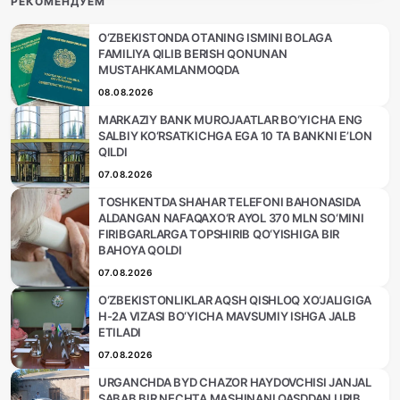
РЕКОМЕНДУЕМ
O‘ZBEKISTONDA OTANING ISMINI BOLAGA
FAMILIYA QILIB BERISH QONUNAN
MUSTAHKAMLANMOQDA
08.08.2026
MARKAZIY BANK MUROJAATLAR BO‘YICHA ENG
SALBIY KO‘RSATKICHGA EGA 10 TA BANKNI E’LON
QILDI
07.08.2026
TOSHKENTDA SHAHAR TELEFONI BAHONASIDA
ALDANGAN NAFAQAXO‘R AYOL 370 MLN SO‘MINI
FIRIBGARLARGA TOPSHIRIB QO‘YISHIGA BIR
BAHOYA QOLDI
07.08.2026
O‘ZBEKISTONLIKLAR AQSH QISHLOQ XO‘JALIGIGA
H-2A VIZASI BO‘YICHA MAVSUMIY ISHGA JALB
ETILADI
07.08.2026
URGANCHDA BYD CHAZOR HAYDOVCHISI JANJAL
SABAB BIR NECHTA MASHINANI QASDDAN URIB