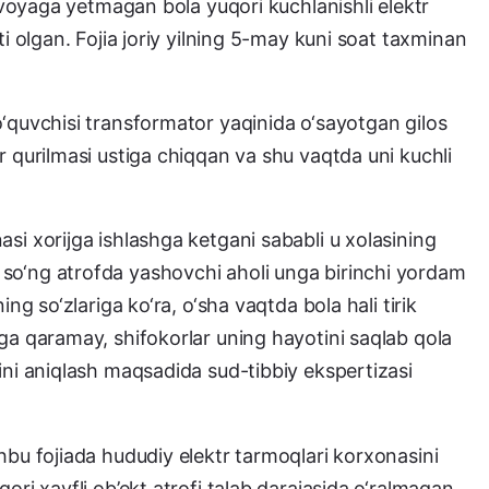
, voyaga yetmagan bola yuqori kuchlanishli elektr
ti olgan. Fojia joriy yilning 5-may kuni soat taxminan
‘quvchisi transformator yaqinida o‘sayotgan gilos
r qurilmasi ustiga chiqqan va shu vaqtda uni kuchli
si xorijga ishlashga ketgani sababli u xolasining
so‘ng atrofda yashovchi aholi unga birinchi yordam
ng so‘zlariga ko‘ra, o‘sha vaqtda bola hali tirik
ga qaramay, shifokorlar uning hayotini saqlab qola
ini aniqlash maqsadida sud-tibbiy ekspertizasi
hbu fojiada hududiy elektr tarmoqlari korxonasini
ori xavfli ob’ekt atrofi talab darajasida o‘ralmagan,