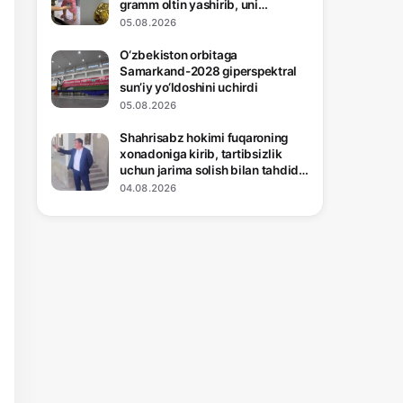
gramm oltin yashirib, uni
mamlakatdan olib chiqib
05.08.2026
ketishga urindi
O‘zbekiston orbitaga
Samarkand-2028 giperspektral
sun’iy yo‘ldoshini uchirdi
05.08.2026
Shahrisabz hokimi fuqaroning
xonadoniga kirib, tartibsizlik
uchun jarima solish bilan tahdid
qildi
04.08.2026