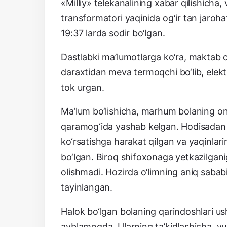
«Milliy» telekanalining xabar qilishicha
transformatori yaqinida og‘ir tan jaroha
19:37 larda sodir bo‘lgan.
Dastlabki ma’lumotlarga ko‘ra, maktab o
daraxtidan meva termoqchi bo‘lib, elekt
tok urgan.
Ma’lum bo‘lishicha, marhum bolaning ona
qaramog‘ida yashab kelgan. Hodisadan 
ko‘rsatishga harakat qilgan va yaqinlarini
bo‘lgan. Biroq shifoxonaga yetkazilgani
olishmadi. Hozirda o‘limning aniq sabab
tayinlangan.
Halok bo‘lgan bolaning qarindoshlari us
ayblamoqda. Ularning ta’kidlashicha, yuq