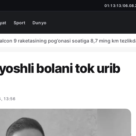
01:13:14
/
06.08
yat
Sport
Dunyo
n 9 raketasining pog‘onasi soatiga 8,7 ming km tezlikda Oy
shli bolani tok urib
, 13:56