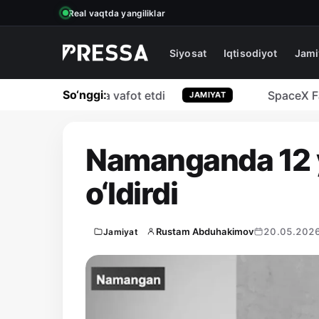
Real vaqtda yangiliklar
Siyosat
Iqtisodiyot
Jami
So‘nggi:
bloger qiz YTHda vafot etdi
SpaceX Falco
JAMIYAT
Namanganda 12 yo
o‘ldirdi
Rustam Abduhakimov
20.05.2026
Jamiyat