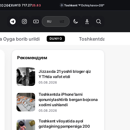
$
11 886.72
USD
55.49
.2026
€
13 717.27
EUR
25.83
Toshkent
Ochiq havo
+20°
₽
146.3700
RUB
1.05
RU
UZ
ga borib urildi
Toshkentda iPhone’larni q
DUNYO
Рекомендуем
Jizzaxda 21 yoshli bloger qiz
YTHda vafot etdi
05.08.2026
Toshkentda iPhone’larni
qonuniylashtirib bergan bojxona
xodimi ushlandi
05.08.2026
Toshkent viloyatida ayol
go‘dagining pampersiga 200