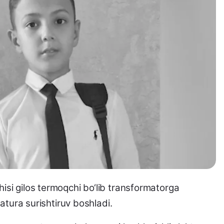
si gilos termoqchi bo‘lib transformatorga
atura surishtiruv boshladi.