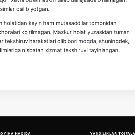
simlar osilib yotgan.
‘lim holatidan keyin ham mutasaddilar tomonidan
 choralari ko‘rilmagan. Mazkur holat yuzasidan tuman
 tekshiruv harakatlari olib borilmoqda, shuningdek,
dimlariga nisbatan xizmat tekshiruvi tayinlangan.
LOYIHA HAQIDA
YANGILIKLAR TOIFALA