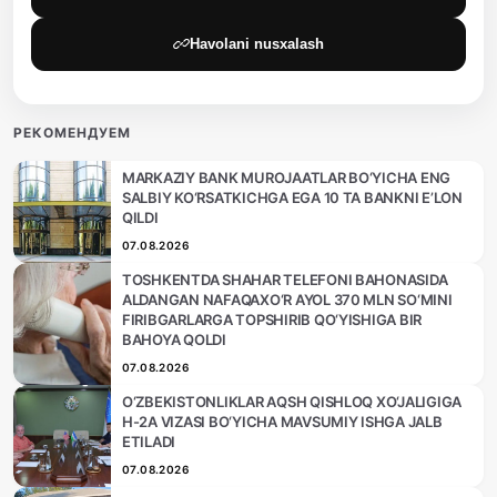
Havolani nusxalash
РЕКОМЕНДУЕМ
MARKAZIY BANK MUROJAATLAR BO‘YICHA ENG
SALBIY KO‘RSATKICHGA EGA 10 TA BANKNI E’LON
QILDI
07.08.2026
TOSHKENTDA SHAHAR TELEFONI BAHONASIDA
ALDANGAN NAFAQAXO‘R AYOL 370 MLN SO‘MINI
FIRIBGARLARGA TOPSHIRIB QO‘YISHIGA BIR
BAHOYA QOLDI
07.08.2026
O‘ZBEKISTONLIKLAR AQSH QISHLOQ XO‘JALIGIGA
H-2A VIZASI BO‘YICHA MAVSUMIY ISHGA JALB
ETILADI
07.08.2026