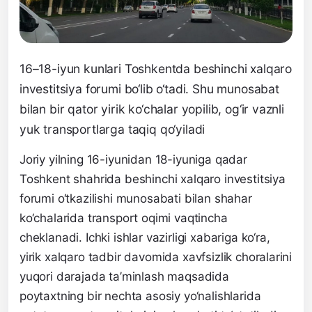
16–18-iyun kunlari Toshkentda beshinchi xalqaro
investitsiya forumi bo‘lib o‘tadi. Shu munosabat
bilan bir qator yirik ko‘chalar yopilib, og‘ir vaznli
yuk transportlarga taqiq qo‘yiladi
Joriy yilning 16-iyunidan 18-iyuniga qadar
Toshkent shahrida beshinchi xalqaro investitsiya
forumi o‘tkazilishi munosabati bilan shahar
ko‘chalarida transport oqimi vaqtincha
cheklanadi. Ichki ishlar vazirligi xabariga ko‘ra,
yirik xalqaro tadbir davomida xavfsizlik choralarini
yuqori darajada ta’minlash maqsadida
poytaxtning bir nechta asosiy yo‘nalishlarida