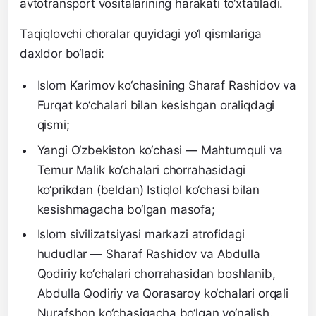
avtotransport vositalarining harakati to‘xtatiladi.
Taqiqlovchi choralar quyidagi yo‘l qismlariga
daxldor bo‘ladi:
Islom Karimov ko‘chasining Sharaf Rashidov va
Furqat ko‘chalari bilan kesishgan oraliqdagi
qismi;
Yangi O‘zbekiston ko‘chasi — Mahtumquli va
Temur Malik ko‘chalari chorrahasidagi
ko‘prikdan (beldan) Istiqlol ko‘chasi bilan
kesishmagacha bo‘lgan masofa;
Islom sivilizatsiyasi markazi atrofidagi
hududlar — Sharaf Rashidov va Abdulla
Qodiriy ko‘chalari chorrahasidan boshlanib,
Abdulla Qodiriy va Qorasaroy ko‘chalari orqali
Nurafshon ko‘chasigacha bo‘lgan yo‘nalish.