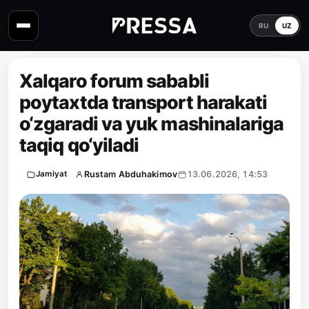
RU
UZ
Xalqaro forum sababli
poytaxtda transport harakati
o‘zgaradi va yuk mashinalariga
taqiq qo‘yiladi
Rustam Abduhakimov
13.06.2026, 14:53
Jamiyat