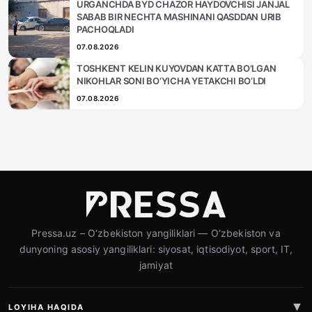
URGANCHDA BYD CHAZOR HAYDOVCHISI JANJAL
SABAB BIR NECHTA MASHINANI QASDDAN URIB
PACHOQLADI
07.08.2026
TOSHKENT KELIN KUYOVDAN KATTA BO‘LGAN
NIKOHLAR SONI BO‘YICHA YETAKCHI BO‘LDI
07.08.2026
Pressa.uz – O‘zbekiston yangiliklari — O‘zbekiston va
dunyoning asosiy yangiliklari: siyosat, iqtisodiyot, sport, IT,
jamiyat
LOYIHA HAQIDA