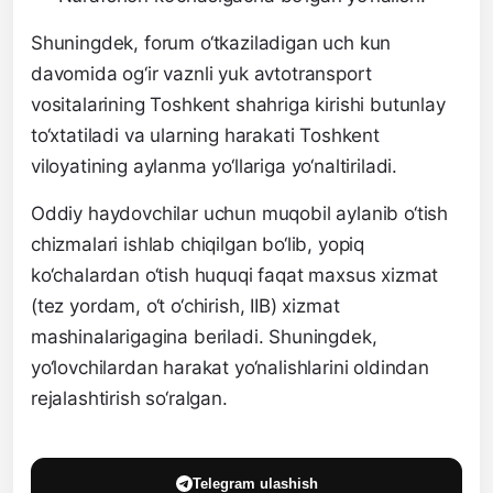
Shuningdek, forum o‘tkaziladigan uch kun
davomida og‘ir vaznli yuk avtotransport
vositalarining Toshkent shahriga kirishi butunlay
to‘xtatiladi va ularning harakati Toshkent
viloyatining aylanma yo‘llariga yo‘naltiriladi.
Oddiy haydovchilar uchun muqobil aylanib o‘tish
chizmalari ishlab chiqilgan bo‘lib, yopiq
ko‘chalardan o‘tish huquqi faqat maxsus xizmat
(tez yordam, o‘t o‘chirish, IIB) xizmat
mashinalarigagina beriladi. Shuningdek,
yo‘lovchilardan harakat yo‘nalishlarini oldindan
rejalashtirish so‘ralgan.
Telegram ulashish