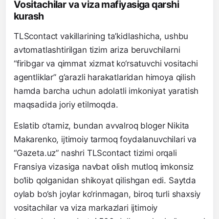
Vositachilar va viza mafiyasiga qarshi
kurash
TLScontact vakillarining ta’kidlashicha, ushbu
avtomatlashtirilgan tizim ariza beruvchilarni
“firibgar va qimmat xizmat ko‘rsatuvchi vositachi
agentliklar” g‘arazli harakatlaridan himoya qilish
hamda barcha uchun adolatli imkoniyat yaratish
maqsadida joriy etilmoqda.
Eslatib o‘tamiz, bundan avvalroq bloger Nikita
Makarenko, ijtimoiy tarmoq foydalanuvchilari va
“Gazeta.uz” nashri TLScontact tizimi orqali
Fransiya vizasiga navbat olish mutloq imkonsiz
bo‘lib qolganidan shikoyat qilishgan edi. Saytda
oylab bo‘sh joylar ko‘rinmagan, biroq turli shaxsiy
vositachilar va viza markazlari ijtimoiy