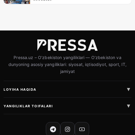
Pressa.uz – O‘zbekiston yangiliklari — O‘zbekiston va
dunyoning asosiy yangiliklari: siyosat, iqtisodiyot, sport, IT,
jamiyat
LOYIHA HAQIDA
YANGILIKLAR TOIFALARI
IJTIMOIY TARMOQLAR