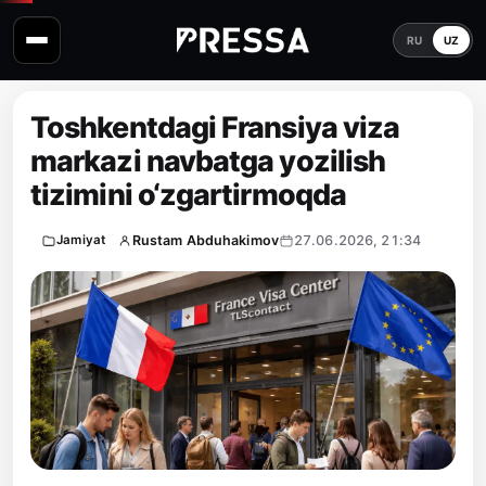
RU
UZ
Toshkentdagi Fransiya viza
markazi navbatga yozilish
tizimini o‘zgartirmoqda
Rustam Abduhakimov
27.06.2026, 21:34
Jamiyat