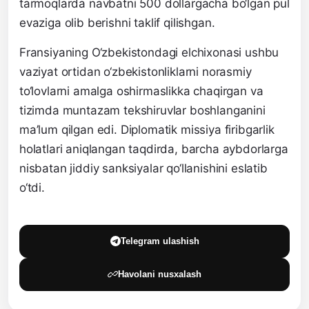
tarmoqlarda navbatni 500 dollargacha bo‘lgan pul
evaziga olib berishni taklif qilishgan.
Fransiyaning O‘zbekistondagi elchixonasi ushbu
vaziyat ortidan o‘zbekistonliklarni norasmiy
to‘lovlarni amalga oshirmaslikka chaqirgan va
tizimda muntazam tekshiruvlar boshlanganini
ma’lum qilgan edi. Diplomatik missiya firibgarlik
holatlari aniqlangan taqdirda, barcha aybdorlarga
nisbatan jiddiy sanksiyalar qo‘llanishini eslatib
o‘tdi.
Telegram ulashish
Havolani nusxalash