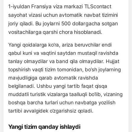
1-iyuldan Fransiya viza markazi TLScontact
sayohat vizasi uchun avtomatik navbat tizimini
joriy qiladi. Bu joylarni 500 dollargacha sotgan
vositachilarga qarshi chora hisoblanadi.
Yangi qoidalarga ko‘ra, ariza beruvchilar endi
qabul kuni va vaqtini saytdan mustaqil ravishda
tanlay olmaydilar va band qila olmaydilar. Hujjat
topshirish vaqti tizim tomonidan, bo‘sh joylarning
mavjudligiga qarab avtomatik ravishda
belgilanadi. Ushbu yangi tartib faqat qisqa
muddatli turistik vizalarga taalluqli bo‘lib, vizaning
boshqa barcha turlari uchun navbatga yozilish
tartibi avvalgidek o‘zgarishsiz qoladi.
Yangi tizim qanday ishlaydi