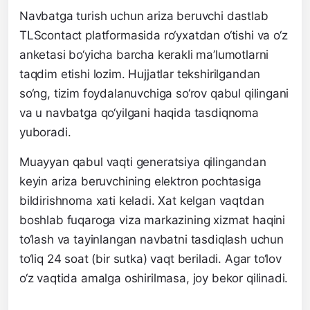
Navbatga turish uchun ariza beruvchi dastlab
TLScontact platformasida ro‘yxatdan o‘tishi va o‘z
anketasi bo‘yicha barcha kerakli ma’lumotlarni
taqdim etishi lozim. Hujjatlar tekshirilgandan
so‘ng, tizim foydalanuvchiga so‘rov qabul qilingani
va u navbatga qo‘yilgani haqida tasdiqnoma
yuboradi.
Muayyan qabul vaqti generatsiya qilingandan
keyin ariza beruvchining elektron pochtasiga
bildirishnoma xati keladi. Xat kelgan vaqtdan
boshlab fuqaroga viza markazining xizmat haqini
to‘lash va tayinlangan navbatni tasdiqlash uchun
to‘liq 24 soat (bir sutka) vaqt beriladi. Agar to‘lov
o‘z vaqtida amalga oshirilmasa, joy bekor qilinadi.