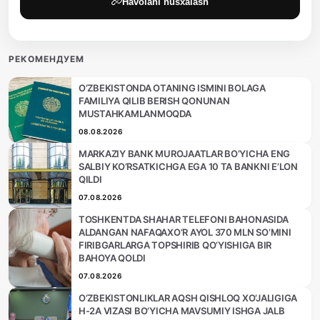
Havolani nusxalash
РЕКОМЕНДУЕМ
O‘ZBEKISTONDA OTANING ISMINI BOLAGA
FAMILIYA QILIB BERISH QONUNAN
MUSTAHKAMLANMOQDA
08.08.2026
MARKAZIY BANK MUROJAATLAR BO‘YICHA ENG
SALBIY KO‘RSATKICHGA EGA 10 TA BANKNI E’LON
QILDI
07.08.2026
TOSHKENTDA SHAHAR TELEFONI BAHONASIDA
ALDANGAN NAFAQAXO‘R AYOL 370 MLN SO‘MINI
FIRIBGARLARGA TOPSHIRIB QO‘YISHIGA BIR
BAHOYA QOLDI
07.08.2026
O‘ZBEKISTONLIKLAR AQSH QISHLOQ XO‘JALIGIGA
H-2A VIZASI BO‘YICHA MAVSUMIY ISHGA JALB