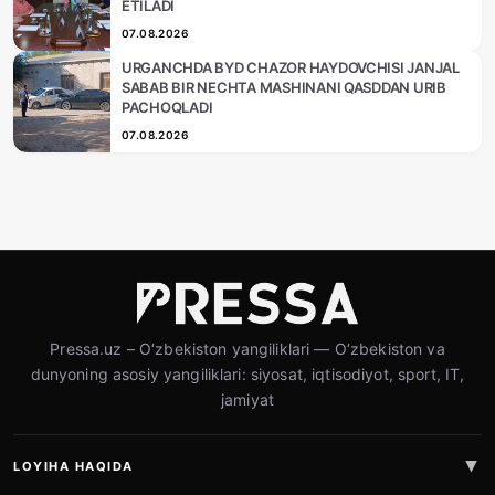
ETILADI
07.08.2026
URGANCHDA BYD CHAZOR HAYDOVCHISI JANJAL
SABAB BIR NECHTA MASHINANI QASDDAN URIB
PACHOQLADI
07.08.2026
Pressa.uz – O‘zbekiston yangiliklari — O‘zbekiston va
dunyoning asosiy yangiliklari: siyosat, iqtisodiyot, sport, IT,
jamiyat
LOYIHA HAQIDA