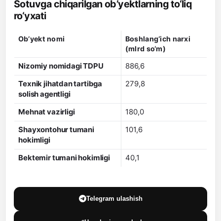
Sotuvga chiqarilgan ob’yektlarning to‘liq
ro‘yxati
Ob’yekt nomi
Boshlang‘ich narxi
(mlrd so‘m)
Nizomiy nomidagi TDPU
886,6
Texnik jihatdan tartibga
279,8
solish agentligi
Mehnat vazirligi
180,0
Shayxontohur tumani
101,6
hokimligi
Bektemir tumani hokimligi
40,1
Telegram ulashish