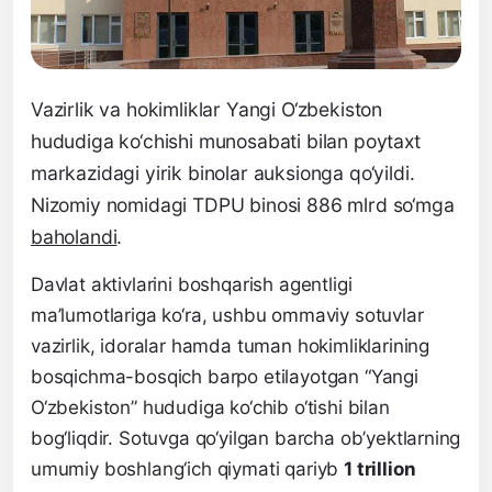
Vazirlik va hokimliklar Yangi O‘zbekiston
hududiga ko‘chishi munosabati bilan poytaxt
markazidagi yirik binolar auksionga qo‘yildi.
Nizomiy nomidagi TDPU binosi 886 mlrd so‘mga
baholandi
.
Davlat aktivlarini boshqarish agentligi
ma’lumotlariga ko‘ra, ushbu ommaviy sotuvlar
vazirlik, idoralar hamda tuman hokimliklarining
bosqichma-bosqich barpo etilayotgan “Yangi
O‘zbekiston” hududiga ko‘chib o‘tishi bilan
bog‘liqdir. Sotuvga qo‘yilgan barcha ob’yektlarning
umumiy boshlang‘ich qiymati qariyb
1 trillion