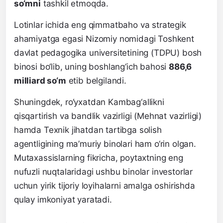
so‘mni
tashkil etmoqda.
Lotinlar ichida eng qimmatbaho va strategik
ahamiyatga egasi Nizomiy nomidagi Toshkent
davlat pedagogika universitetining (TDPU) bosh
binosi bo‘lib, uning boshlang‘ich bahosi
886,6
milliard so‘m
etib belgilandi.
Shuningdek, ro‘yxatdan Kambag‘allikni
qisqartirish va bandlik vazirligi (Mehnat vazirligi)
hamda Texnik jihatdan tartibga solish
agentligining ma’muriy binolari ham o‘rin olgan.
Mutaxassislarning fikricha, poytaxtning eng
nufuzli nuqtalaridagi ushbu binolar investorlar
uchun yirik tijoriy loyihalarni amalga oshirishda
qulay imkoniyat yaratadi.