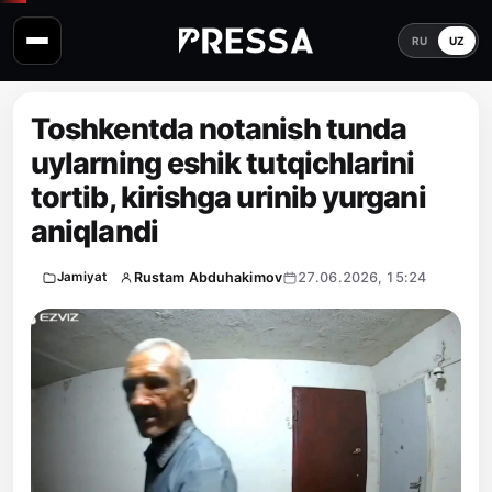
RU
UZ
Toshkentda notanish tunda
uylarning eshik tutqichlarini
tortib, kirishga urinib yurgani
aniqlandi
Rustam Abduhakimov
27.06.2026, 15:24
Jamiyat