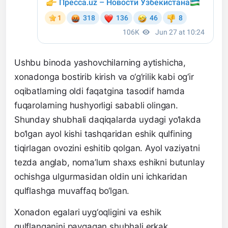
Ushbu binoda yashovchilarning aytishicha,
xonadonga bostirib kirish va o‘g‘rilik kabi og‘ir
oqibatlarning oldi faqatgina tasodif hamda
fuqarolarning hushyorligi sababli olingan.
Shunday shubhali daqiqalarda uydagi yo‘lakda
bo‘lgan ayol kishi tashqaridan eshik qulfining
tiqirlagan ovozini eshitib qolgan. Ayol vaziyatni
tezda anglab, noma’lum shaxs eshikni butunlay
ochishga ulgurmasidan oldin uni ichkaridan
qulflashga muvaffaq bo‘lgan.
Xonadon egalari uyg‘oqligini va eshik
qulflanganini payqagan shubhali erkak