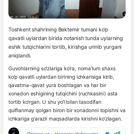
Toshkent shahrining Bektemir tumani ko‘p
qavatli uylardan birida notanish tunda uylarning
eshik tutqichlarini tortib, kirishga urinib yurgani
aniqlandi.
Guvohlarning so‘zlariga ko‘ra, noma’lum shaxs
ko‘p qavatli uylardan birining ichkarisiga kirib,
qavatma-qavat yura boshlagan va har bir
xonadon eshigining tutqichini (ruchkasini) asta
tortib ko‘rgan. U shu yo‘l bilan tasodifan
qulflanmay qolgan biron bir xonadonni topishni va
ichkariga g‘arazli maqsadlarda kirishni ko‘zlagan.