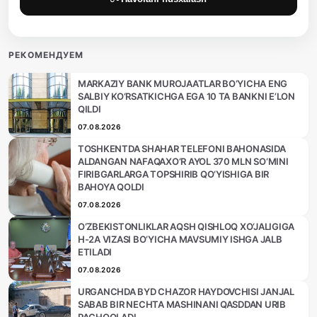
РЕКОМЕНДУЕМ
MARKAZIY BANK MUROJAATLAR BO‘YICHA ENG
SALBIY KO‘RSATKICHGA EGA 10 TA BANKNI E’LON
QILDI
07.08.2026
TOSHKENTDA SHAHAR TELEFONI BAHONASIDA
ALDANGAN NAFAQAXO‘R AYOL 370 MLN SO‘MINI
FIRIBGARLARGA TOPSHIRIB QO‘YISHIGA BIR
BAHOYA QOLDI
07.08.2026
O‘ZBEKISTONLIKLAR AQSH QISHLOQ XO‘JALIGIGA
H-2A VIZASI BO‘YICHA MAVSUMIY ISHGA JALB
ETILADI
07.08.2026
URGANCHDA BYD CHAZOR HAYDOVCHISI JANJAL
SABAB BIR NECHTA MASHINANI QASDDAN URIB