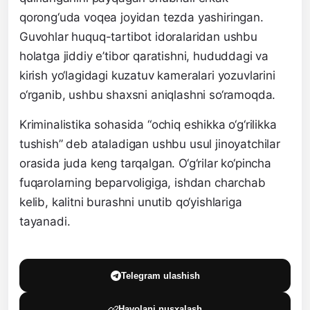
qorong‘uda voqea joyidan tezda yashiringan.
Guvohlar huquq-tartibot idoralaridan ushbu
holatga jiddiy e’tibor qaratishni, hududdagi va
kirish yo‘lagidagi kuzatuv kameralari yozuvlarini
o‘rganib, ushbu shaxsni aniqlashni so‘ramoqda.
Kriminalistika sohasida “ochiq eshikka o‘g‘rilikka
tushish” deb ataladigan ushbu usul jinoyatchilar
orasida juda keng tarqalgan. O‘g‘rilar ko‘pincha
fuqarolarning beparvoligiga, ishdan charchab
kelib, kalitni burashni unutib qo‘yishlariga
tayanadi.
Telegram ulashish
Havolani nusxalash