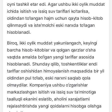
oyni tashkil etar edi. Agar ushbu ikki oylik muddat
ichida isitish va issiq suv tariflari ko‘tarilsa,
oldindan to‘langan hajm uchun qayta hisob-kitob
qilinmaydi va iste’molchi eski narxda to‘lagan
hisoblanadi.
Biroq, ikki oylik muddat yakunlangach, keyingi
barcha hisob-kitoblar va qolgan qarzlar o‘sha
vaqtda amalda bo‘lgan yangi tariflar asosida
hisoblanadi. Shunday qilib, toshkentliklar endi
tariflar oshishidan himoyalanish maqsadida bir yil
oldindan pul to‘lab, eski narxni saqlab qola
olmaydilar. Kompaniya ushbu o‘zgarishlar
markazlashgan isitish va issiq suv ta’minotiga
taalluqli ekanini eslatib, aholini xarajatlarni
rejalashtirishda yangi qoidalarni hisobga olishga