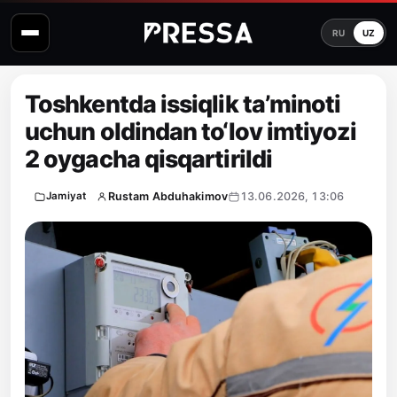
RU
UZ
Toshkentda issiqlik ta’minoti
uchun oldindan to‘lov imtiyozi
2 oygacha qisqartirildi
Rustam Abduhakimov
13.06.2026, 13:06
Jamiyat