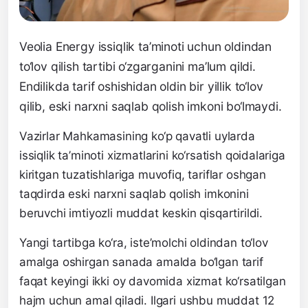
Veolia Energy issiqlik ta’minoti uchun oldindan
to‘lov qilish tartibi o‘zgarganini ma’lum qildi.
Endilikda tarif oshishidan oldin bir yillik to‘lov
qilib, eski narxni saqlab qolish imkoni bo‘lmaydi.
Vazirlar Mahkamasining ko‘p qavatli uylarda
issiqlik ta’minoti xizmatlarini ko‘rsatish qoidalariga
kiritgan tuzatishlariga muvofiq, tariflar oshgan
taqdirda eski narxni saqlab qolish imkonini
beruvchi imtiyozli muddat keskin qisqartirildi.
Yangi tartibga ko‘ra, iste’molchi oldindan to‘lov
amalga oshirgan sanada amalda bo‘lgan tarif
faqat keyingi ikki oy davomida xizmat ko‘rsatilgan
hajm uchun amal qiladi. Ilgari ushbu muddat 12