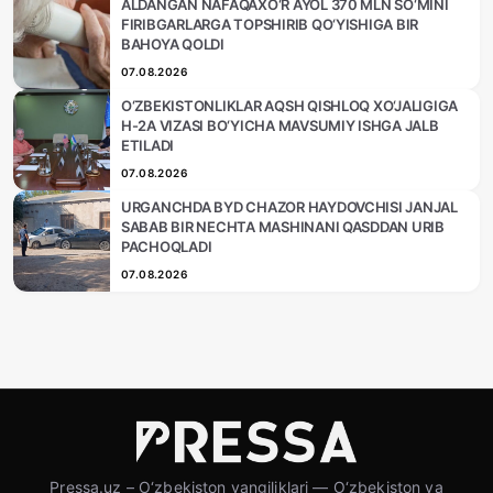
ALDANGAN NAFAQAXO‘R AYOL 370 MLN SO‘MINI
FIRIBGARLARGA TOPSHIRIB QO‘YISHIGA BIR
BAHOYA QOLDI
07.08.2026
O‘ZBEKISTONLIKLAR AQSH QISHLOQ XO‘JALIGIGA
H-2A VIZASI BO‘YICHA MAVSUMIY ISHGA JALB
ETILADI
07.08.2026
URGANCHDA BYD CHAZOR HAYDOVCHISI JANJAL
SABAB BIR NECHTA MASHINANI QASDDAN URIB
PACHOQLADI
07.08.2026
Pressa.uz – O‘zbekiston yangiliklari — O‘zbekiston va