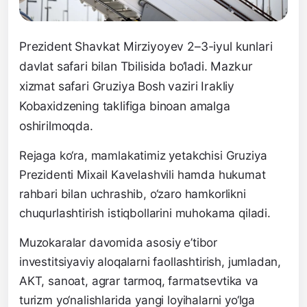
Prezident Shavkat Mirziyoyev 2–3-iyul kunlari
davlat safari bilan Tbilisida bo‘ladi. Mazkur
xizmat safari Gruziya Bosh vaziri Irakliy
Kobaxidzening taklifiga binoan amalga
oshirilmoqda.
Rejaga ko‘ra, mamlakatimiz yetakchisi Gruziya
Prezidenti Mixail Kavelashvili hamda hukumat
rahbari bilan uchrashib, o‘zaro hamkorlikni
chuqurlashtirish istiqbollarini muhokama qiladi.
Muzokaralar davomida asosiy e’tibor
investitsiyaviy aloqalarni faollashtirish, jumladan,
AKT, sanoat, agrar tarmoq, farmatsevtika va
turizm yo‘nalishlarida yangi loyihalarni yo‘lga