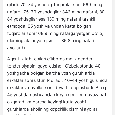
qiladi. 70–74 yoshdagi fuqarolar soni 669 ming
nafarni, 75–79 yoshdagilar 343 ming nafarni, 80–
84 yoshdagilar esa 130 ming nafarni tashkil
etmoqda. 85 yosh va undan katta bo‘lgan
fuqarolar soni 168,9 ming nafarga yetgan bo‘lib,
ularning aksariyat qismi — 86,8 ming nafari
ayollardir.
Agentlik tahlilchilari e’tiborga molik gender
tendensiyasini qayd etishdi: O‘zbekistonda 40
yoshgacha bo‘lgan barcha yosh guruhlarida
erkaklar soni ustunlik qiladi. 40–44 yosh guruhida
erkaklar va ayollar soni deyarli tenglashadi. Biroq
45 yoshdan oshgandan keyin gender muvozanati
o‘zgaradi va barcha keyingi katta yoshli
guruhlarda aholining ko‘pchilik qismini ayollar