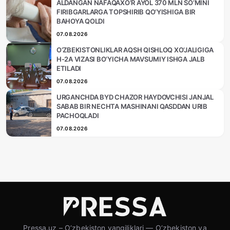
ALDANGAN NAFAQAXO‘R AYOL 370 MLN SO‘MINI
FIRIBGARLARGA TOPSHIRIB QO‘YISHIGA BIR
BAHOYA QOLDI
07.08.2026
O‘ZBEKISTONLIKLAR AQSH QISHLOQ XO‘JALIGIGA
H-2A VIZASI BO‘YICHA MAVSUMIY ISHGA JALB
ETILADI
07.08.2026
URGANCHDA BYD CHAZOR HAYDOVCHISI JANJAL
SABAB BIR NECHTA MASHINANI QASDDAN URIB
PACHOQLADI
07.08.2026
Pressa.uz – O‘zbekiston yangiliklari — O‘zbekiston va