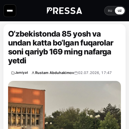
RU
UZ
O‘zbekistonda 85 yosh va
undan katta bo‘lgan fuqarolar
soni qariyb 169 ming nafarga
yetdi
Rustam Abduhakimov
02.07.2026, 17:47
Jamiyat