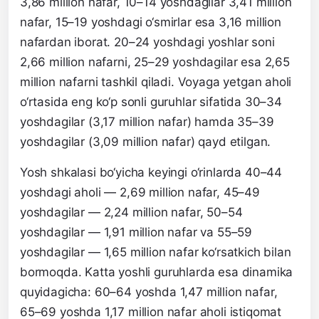
3,86 million nafar, 10–14 yoshdagilar 3,41 million
nafar, 15–19 yoshdagi o‘smirlar esa 3,16 million
nafardan iborat. 20–24 yoshdagi yoshlar soni
2,66 million nafarni, 25–29 yoshdagilar esa 2,65
million nafarni tashkil qiladi. Voyaga yetgan aholi
o‘rtasida eng ko‘p sonli guruhlar sifatida 30–34
yoshdagilar (3,17 million nafar) hamda 35–39
yoshdagilar (3,09 million nafar) qayd etilgan.
Yosh shkalasi bo‘yicha keyingi o‘rinlarda 40–44
yoshdagi aholi — 2,69 million nafar, 45–49
yoshdagilar — 2,24 million nafar, 50–54
yoshdagilar — 1,91 million nafar va 55–59
yoshdagilar — 1,65 million nafar ko‘rsatkich bilan
bormoqda. Katta yoshli guruhlarda esa dinamika
quyidagicha: 60–64 yoshda 1,47 million nafar,
65–69 yoshda 1,17 million nafar aholi istiqomat