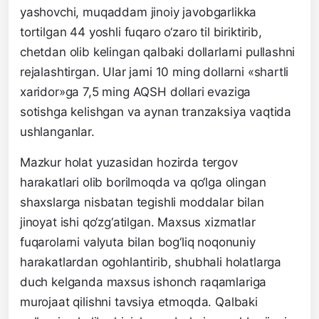
yashovchi, muqaddam jinoiy javobgarlikka
tortilgan 44 yoshli fuqaro o‘zaro til biriktirib,
chetdan olib kelingan qalbaki dollarlarni pullashni
rejalashtirgan. Ular jami 10 ming dollarni «shartli
xaridor»ga 7,5 ming AQSH dollari evaziga
sotishga kelishgan va aynan tranzaksiya vaqtida
ushlanganlar.
Mazkur holat yuzasidan hozirda tergov
harakatlari olib borilmoqda va qo‘lga olingan
shaxslarga nisbatan tegishli moddalar bilan
jinoyat ishi qo‘zg‘atilgan. Maxsus xizmatlar
fuqarolarni valyuta bilan bog‘liq noqonuniy
harakatlardan ogohlantirib, shubhali holatlarga
duch kelganda maxsus ishonch raqamlariga
murojaat qilishni tavsiya etmoqda. Qalbaki