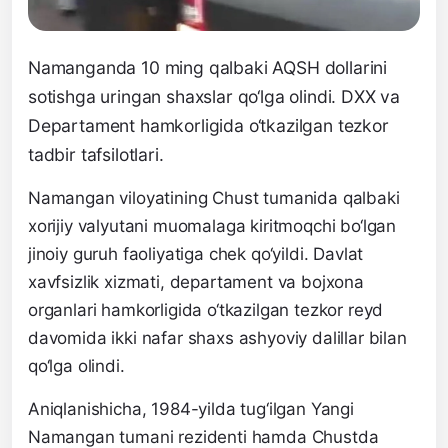
Namanganda 10 ming qalbaki AQSH dollarini
sotishga uringan shaxslar qo‘lga olindi. DXX va
Departament hamkorligida o‘tkazilgan tezkor
tadbir tafsilotlari.
Namangan viloyatining Chust tumanida qalbaki
xorijiy valyutani muomalaga kiritmoqchi bo‘lgan
jinoiy guruh faoliyatiga chek qo‘yildi. Davlat
xavfsizlik xizmati, departament va bojxona
organlari hamkorligida o‘tkazilgan tezkor reyd
davomida ikki nafar shaxs ashyoviy dalillar bilan
qo‘lga olindi.
Aniqlanishicha, 1984-yilda tug‘ilgan Yangi
Namangan tumani rezidenti hamda Chustda