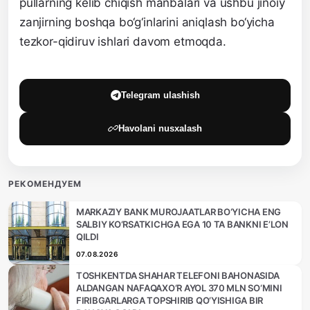
pullarning kelib chiqish manbalari va ushbu jinoiy
zanjirning boshqa bo‘g‘inlarini aniqlash bo‘yicha
tezkor-qidiruv ishlari davom etmoqda.
Telegram ulashish
Havolani nusxalash
РЕКОМЕНДУЕМ
MARKAZIY BANK MUROJAATLAR BO‘YICHA ENG
SALBIY KO‘RSATKICHGA EGA 10 TA BANKNI E’LON
QILDI
07.08.2026
TOSHKENTDA SHAHAR TELEFONI BAHONASIDA
ALDANGAN NAFAQAXO‘R AYOL 370 MLN SO‘MINI
FIRIBGARLARGA TOPSHIRIB QO‘YISHIGA BIR