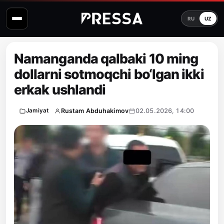
RU
UZ
Namanganda qalbaki 10 ming
dollarni sotmoqchi bo‘lgan ikki
erkak ushlandi
Rustam Abduhakimov
02.05.2026, 14:00
Jamiyat