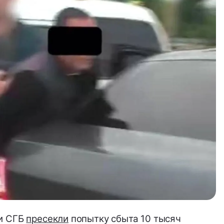
ки СГБ
пресекли
попытку сбыта 10 тысяч