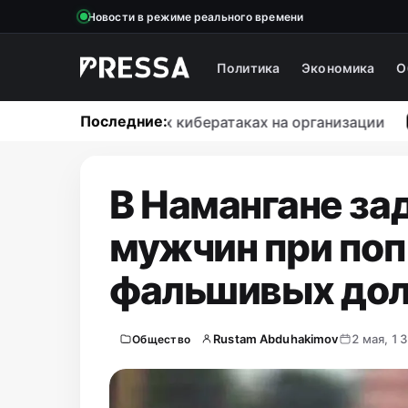
Новости в режиме реального времени
Политика
Экономика
О
Последние:
предил о массовых кибератаках на организации
ОБ
В Намангане за
мужчин при поп
фальшивых дол
Rustam Abduhakimov
2 мая, 1
Общество