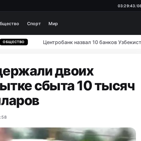
03:29:44
/
0
бщество
Спорт
Мир
Центробанк назвал 10 банков Узбекистана
ЩЕСТВО
держали двоих
ытке сбыта 10 тысяч
ларов
3:58