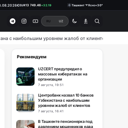
$
11 915.64
USD
+28.92
8.08.2026
€
13 749.46
EUR
+32.19
Ташкент
Ясно
+30°
₽
146.1900
RUB
0.18
RU
UZ
 с наибольшим уровнем жалоб от клиентов
ОБЩЕСТВО
Рекомендуем
UZCERT предупредил о
массовых кибератаках на
организации
7 августа, 19:51
Центробанк назвал 10 банков
Узбекистана с наибольшим
уровнем жалоб от клиентов
7 августа, 16:41
В Ташкенте пенсионерка под
давлением мошенников едва