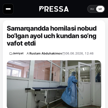
RU
UZ
Samarqandda homilasi nobud
bo‘lgan ayol uch kundan so‘ng
vafot etdi
Rustam Abduhakimov
06.06.2026, 12:46
Jamiyat