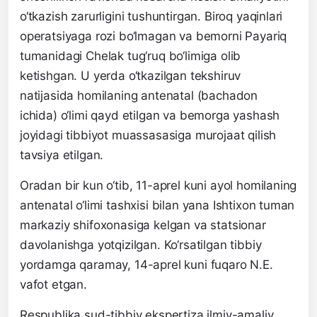
o‘tkazish zarurligini tushuntirgan. Biroq yaqinlari
operatsiyaga rozi bo‘lmagan va bemorni Payariq
tumanidagi Chelak tug‘ruq bo‘limiga olib
ketishgan. U yerda o‘tkazilgan tekshiruv
natijasida homilaning antenatal (bachadon
ichida) o‘limi qayd etilgan va bemorga yashash
joyidagi tibbiyot muassasasiga murojaat qilish
tavsiya etilgan.
Oradan bir kun o‘tib, 11-aprel kuni ayol homilaning
antenatal o‘limi tashxisi bilan yana Ishtixon tuman
markaziy shifoxonasiga kelgan va statsionar
davolanishga yotqizilgan. Ko‘rsatilgan tibbiy
yordamga qaramay, 14-aprel kuni fuqaro N.E.
vafot etgan.
Respublika sud-tibbiy ekspertiza ilmiy-amaliy