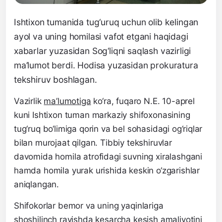
Ishtixon tumanida tug‘uruq uchun olib kelingan
ayol va uning homilasi vafot etgani haqidagi
xabarlar yuzasidan Sog‘liqni saqlash vazirligi
ma’lumot berdi. Hodisa yuzasidan prokuratura
tekshiruv boshlagan.
Vazirlik
ma’lumotiga
ko‘ra, fuqaro N.E. 10-aprel
kuni Ishtixon tuman markaziy shifoxonasining
tug‘ruq bo‘limiga qorin va bel sohasidagi og‘riqlar
bilan murojaat qilgan. Tibbiy tekshiruvlar
davomida homila atrofidagi suvning xiralashgani
hamda homila yurak urishida keskin o‘zgarishlar
aniqlangan.
Shifokorlar bemor va uning yaqinlariga
shoshilinch ravishda kesarcha kesish amaliyotini