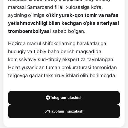
markazi Samarqand filiali xulosasiga ko‘ra,
ayolning o‘limiga
o‘tkir yurak-qon tomir va nafas
yetishmovchiligi bilan kechgan o‘pka arteriyasi
tromboemboliyasi
sabab bo‘lgan.
Hozirda mas’ul shifokorlarning harakatlariga
huquqiy va tibbiy baho berish maqsadida
komissiyaviy sud-tibbiy ekspertiza tayinlangan.
Holat yuzasidan tuman prokuraturasi tomonidan
tergovga qadar tekshiruv ishlari olib borilmoqda.
Telegram ulashish
Havolani nusxalash