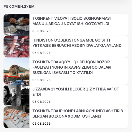
РЕКОМЕНДУЕМ
TOSHKENT VILOYATI SOLIQ BOSHQARMASI
MAS’ULLARIGA JINOYAT ISHI QO‘ZG‘ATILDI
06.08.2026
HINDISTON O‘ZBEKISTONGA MOL GO‘SHTI
YETKAZIB BERUVCHI ASOSIY DAVLATGA AYLANDI
06.08.2026
TOSHKENTDA «QO‘YLIQ» DEHQON BOZORI
FAOLIYATI YONG‘IN XAVFSIZLIGI QOIDALARI
BUZILGANI SABABLI TO‘XTATILDI
06.08.2026
JIZZAXDA 21 YOSHLI BLOGER QIZ YTHDA VAFOT
ETDI
05.08.2026
TOSHKENTDA IPHONE’LARNI QONUNIYLASHTIRIB
BERGAN BOJXONA XODIMI USHLANDI
05.08.2026