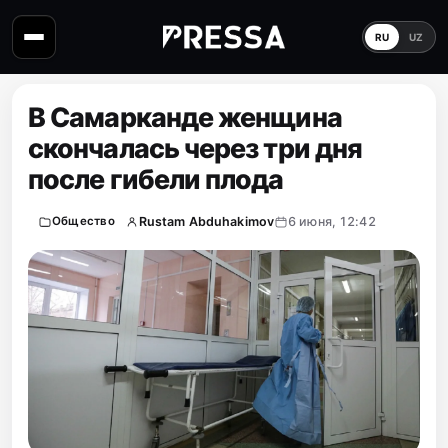
RU
UZ
В Самарканде женщина
скончалась через три дня
после гибели плода
Rustam Abduhakimov
6 июня, 12:42
Общество