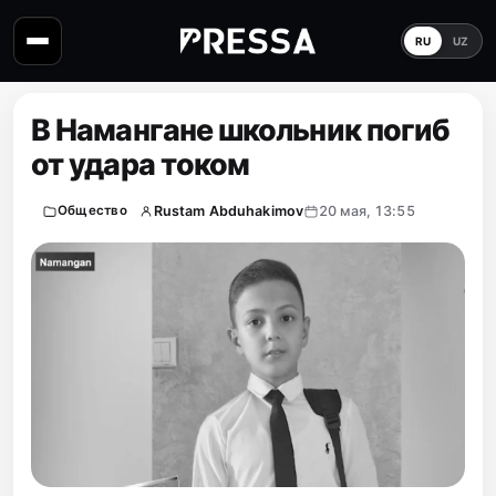
RU
UZ
В Намангане школьник погиб
от удара током
Rustam Abduhakimov
20 мая, 13:55
Общество