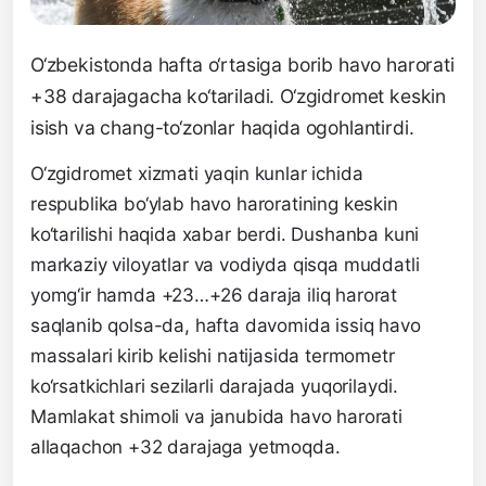
O‘zbekistonda hafta o‘rtasiga borib havo harorati
+38 darajagacha ko‘tariladi. O‘zgidromet keskin
isish va chang-to‘zonlar haqida ogohlantirdi.
O‘zgidromet xizmati yaqin kunlar ichida
respublika bo‘ylab havo haroratining keskin
ko‘tarilishi haqida xabar berdi. Dushanba kuni
markaziy viloyatlar va vodiyda qisqa muddatli
yomg‘ir hamda +23…+26 daraja iliq harorat
saqlanib qolsa-da, hafta davomida issiq havo
massalari kirib kelishi natijasida termometr
ko‘rsatkichlari sezilarli darajada yuqorilaydi.
Mamlakat shimoli va janubida havo harorati
allaqachon +32 darajaga yetmoqda.