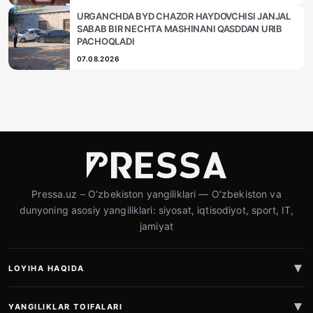
URGANCHDA BYD CHAZOR HAYDOVCHISI JANJAL
SABAB BIR NECHTA MASHINANI QASDDAN URIB
PACHOQLADI
07.08.2026
Pressa.uz – O‘zbekiston yangiliklari — O‘zbekiston va
dunyoning asosiy yangiliklari: siyosat, iqtisodiyot, sport, IT,
jamiyat
LOYIHA HAQIDA
YANGILIKLAR TOIFALARI