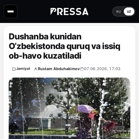
RU
UZ
Dushanba kunidan
O‘zbekistonda quruq va issiq
ob-havo kuzatiladi
Rustam Abduhakimov
07.06.2026, 17:03
Jamiyat