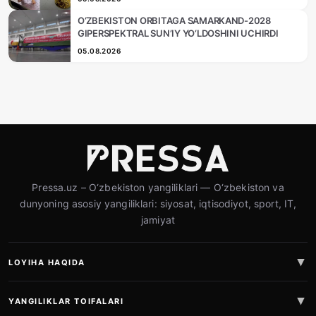
O‘ZBEKISTON ORBITAGA SAMARKAND-2028
GIPERSPEKTRAL SUN’IY YO‘LDOSHINI UCHIRDI
05.08.2026
Pressa.uz – O‘zbekiston yangiliklari — O‘zbekiston va
dunyoning asosiy yangiliklari: siyosat, iqtisodiyot, sport, IT,
jamiyat
LOYIHA HAQIDA
YANGILIKLAR TOIFALARI