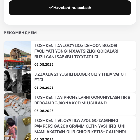
Havolani nusxalash
РЕКОМЕНДУЕМ
TOSHKENTDA «QO‘YLIQ» DEHQON BOZORI
FAOLIYATI YONG‘IN XAVFSIZLIGI QOIDALARI
BUZILGANI SABABLI TO‘XTATILDI
06.08.2026
JIZZAXDA 21 YOSHLI BLOGER QIZ YTHDA VAFOT
ETDI
05.08.2026
TOSHKENTDA IPHONE’LARNI QONUNIYLASHTIRIB
BERGAN BOJXONA XODIMI USHLANDI
05.08.2026
TOSHKENT VILOYATIDA AYOL GO‘DAGINING
PAMPERSIGA 200 GRAMM OLTIN YASHIRIB, UNI
MAMLAKATDAN OLIB CHIQIB KETISHGA URINDI
05.08.2026