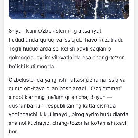
8-iyun kuni O‘zbekistonning aksariyat
hududlarida quruq va issiq ob-havo kuzatiladi.
Tog‘li hududlarda sel kelish xavfi saqlanib
qolmoqda, ayrim viloyatlarda esa chang-to‘zon
bo‘lishi kutilmoqda.
O‘zbekistonda yangi ish haftasi jazirama issiq va
quruq ob-havo bilan boshlanadi. “O‘zgidromet”
sinoptiklarining ma’lum qilishicha, 8-iyun —
dushanba kuni respublikaning katta qismida
yog‘ingarchilik kutilmaydi, biroq ayrim hududlarda
shamol kuchayib, chang-to‘zonlar ko‘tarilishi xavfi
bor.