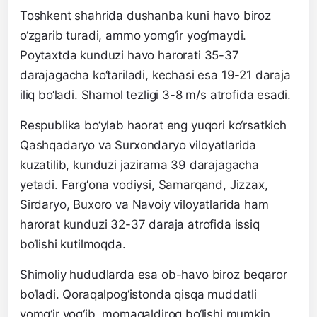
Toshkent shahrida dushanba kuni havo biroz
o‘zgarib turadi, ammo yomg‘ir yog‘maydi.
Poytaxtda kunduzi havo harorati 35-37
darajagacha ko‘tariladi, kechasi esa 19-21 daraja
iliq bo‘ladi. Shamol tezligi 3-8 m/s atrofida esadi.
Respublika bo‘ylab haorat eng yuqori ko‘rsatkich
Qashqadaryo va Surxondaryo viloyatlarida
kuzatilib, kunduzi jazirama 39 darajagacha
yetadi. Farg‘ona vodiysi, Samarqand, Jizzax,
Sirdaryo, Buxoro va Navoiy viloyatlarida ham
harorat kunduzi 32-37 daraja atrofida issiq
bo‘lishi kutilmoqda.
Shimoliy hududlarda esa ob-havo biroz beqaror
bo‘ladi. Qoraqalpog‘istonda qisqa muddatli
yomg‘ir yog‘ib, momaqaldiroq bo‘lishi mumkin.