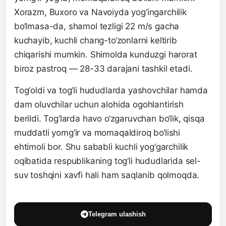
Xorazm, Buxoro va Navoiyda yog‘ingarchilik
bo‘lmasa-da, shamol tezligi 22 m/s gacha
kuchayib, kuchli chang-to‘zonlarni keltirib
chiqarishi mumkin. Shimolda kunduzgi harorat
biroz pastroq — 28-33 darajani tashkil etadi.
Tog‘oldi va tog‘li hududlarda yashovchilar hamda
dam oluvchilar uchun alohida ogohlantirish
berildi. Tog‘larda havo o‘zgaruvchan bo‘lik, qisqa
muddatli yomg‘ir va momaqaldiroq bo‘lishi
ehtimoli bor. Shu sababli kuchli yog‘garchilik
oqibatida respublikaning tog‘li hududlarida sel-
suv toshqini xavfi hali ham saqlanib qolmoqda.
Telegram ulashish