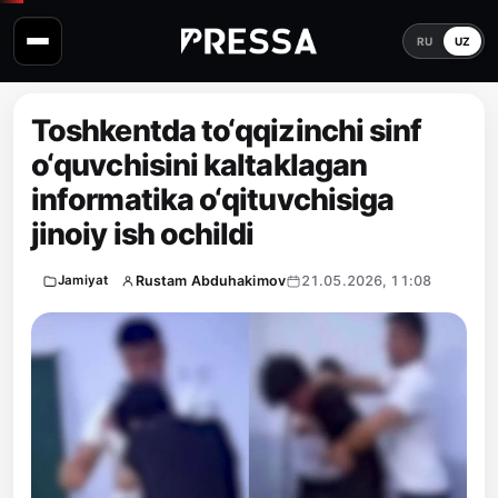
RU
UZ
Toshkentda to‘qqizinchi sinf
o‘quvchisini kaltaklagan
informatika o‘qituvchisiga
jinoiy ish ochildi
Rustam Abduhakimov
21.05.2026, 11:08
Jamiyat