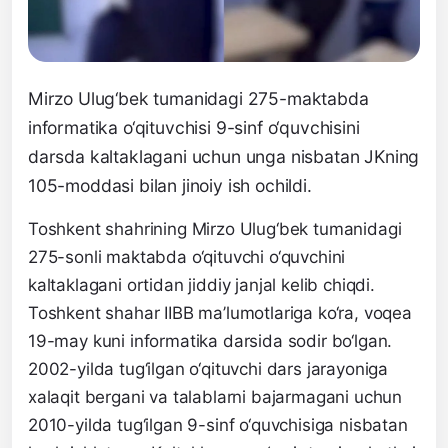
Mirzo Ulug‘bek tumanidagi 275-maktabda
informatika o‘qituvchisi 9-sinf o‘quvchisini
darsda kaltaklagani uchun unga nisbatan JKning
105-moddasi bilan jinoiy ish ochildi.
Toshkent shahrining Mirzo Ulug‘bek tumanidagi
275-sonli maktabda o‘qituvchi o‘quvchini
kaltaklagani ortidan jiddiy janjal kelib chiqdi.
Toshkent shahar IIBB ma’lumotlariga ko‘ra, voqea
19-may kuni informatika darsida sodir bo‘lgan.
2002-yilda tug‘ilgan o‘qituvchi dars jarayoniga
xalaqit bergani va talablarni bajarmagani uchun
2010-yilda tug‘ilgan 9-sinf o‘quvchisiga nisbatan