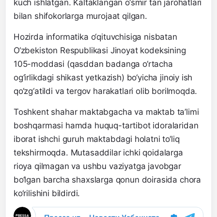
kuch ishlatgan. Kaltaklangan o‘smir tan jarohatlari
bilan shifokorlarga murojaat qilgan.
Hozirda informatika o‘qituvchisiga nisbatan
O‘zbekiston Respublikasi Jinoyat kodeksining
105-moddasi (qasddan badanga o‘rtacha
og‘irlikdagi shikast yetkazish) bo‘yicha jinoiy ish
qo‘zg‘atildi va tergov harakatlari olib borilmoqda.
Toshkent shahar maktabgacha va maktab ta’limi
boshqarmasi hamda huquq-tartibot idoralaridan
iborat ishchi guruh maktabdagi holatni to‘liq
tekshirmoqda. Mutasaddilar ichki qoidalarga
rioya qilmagan va ushbu vaziyatga javobgar
bo‘lgan barcha shaxslarga qonun doirasida chora
ko‘rilishini bildirdi.