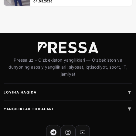
04.08.2026
Pressa.uz – O‘zbekiston yangiliklari — O‘zbekiston va
dunyoning asosiy yangiliklari: siyosat, iqtisodiyot, sport, IT,
jamiyat
LOYIHA HAQIDA
YANGILIKLAR TOIFALARI
IJTIMOIY TARMOQLAR