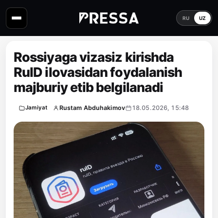
RU
UZ
Rossiyaga vizasiz kirishda
RuID ilovasidan foydalanish
majburiy etib belgilanadi
Rustam Abduhakimov
18.05.2026, 15:48
Jamiyat