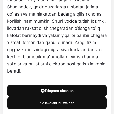
Shuningdek, qoidabuzarlarga nisbatan jarima
qo‘llash va mamlakatdan badarg‘a qilish chorasi
ko‘rilishi ham mumkin. Shuni yodda tutish lozimki,
ilovadan ruxsat olish chegaradan o‘tishga to‘liq
kafolat bermaydi va yakuniy qaror baribir chegara
xizmati tomonidan qabul qilinadi. Yangi tizim
qog‘oz ko‘rinishidagi migratsiya kartalaridan voz
kechib, biometrik ma’lumotlarni yig‘ish hamda
soliqlar va hujjatlarni elektron boshqarish imkonini
beradi.
Telegram ulashish
Havolani nusxalash