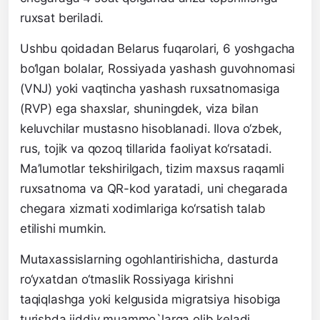
ruxsat beriladi.
Ushbu qoidadan Belarus fuqarolari, 6 yoshgacha
bo‘lgan bolalar, Rossiyada yashash guvohnomasi
(VNJ) yoki vaqtincha yashash ruxsatnomasiga
(RVP) ega shaxslar, shuningdek, viza bilan
keluvchilar mustasno hisoblanadi. Ilova o‘zbek,
rus, tojik va qozoq tillarida faoliyat ko‘rsatadi.
Ma’lumotlar tekshirilgach, tizim maxsus raqamli
ruxsatnoma va QR-kod yaratadi, uni chegarada
chegara xizmati xodimlariga ko‘rsatish talab
etilishi mumkin.
Mutaxassislarning ogohlantirishicha, dasturda
ro‘yxatdan o‘tmaslik Rossiyaga kirishni
taqiqlashga yoki kelgusida migratsiya hisobiga
turishda jiddiy muammo`larga olib keladi.