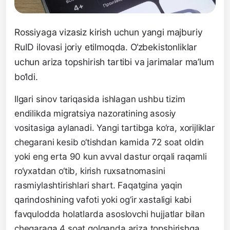
Rossiyaga vizasiz kirish uchun yangi majburiy
RuID ilovasi joriy etilmoqda. O‘zbekistonliklar
uchun ariza topshirish tartibi va jarimalar ma’lum
bo‘ldi.
Ilgari sinov tariqasida ishlagan ushbu tizim
endilikda migratsiya nazoratining asosiy
vositasiga aylanadi. Yangi tartibga ko‘ra, xorijliklar
chegarani kesib o‘tishdan kamida 72 soat oldin
yoki eng erta 90 kun avval dastur orqali raqamli
ro‘yxatdan o‘tib, kirish ruxsatnomasini
rasmiylashtirishlari shart. Faqatgina yaqin
qarindoshining vafoti yoki og‘ir xastaligi kabi
favqulodda holatlarda asoslovchi hujjatlar bilan
chegaraga 4 soat qolganda ariza topshirishga