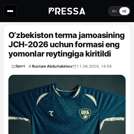
RU
UZ
O‘zbekiston terma jamoasining
JCH-2026 uchun formasi eng
yomonlar reytingiga kiritildi
Rustam Abduhakimov
11.06.2026, 14:58
Sport