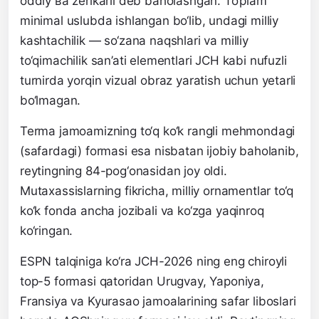
oddiy ва zerikarli deb baholashgan. To‘plam
minimal uslubda ishlangan bo‘lib, undagi milliy
kashtachilik — so‘zana naqshlari va milliy
to‘qimachilik san’ati elementlari JCH kabi nufuzli
turnirda yorqin vizual obraz yaratish uchun yetarli
bo‘lmagan.
Terma jamoamizning to‘q ko‘k rangli mehmondagi
(safardagi) formasi esa nisbatan ijobiy baholanib,
reytingning 84-pog‘onasidan joy oldi.
Mutaxassislarning fikricha, milliy ornamentlar to‘q
ko‘k fonda ancha jozibali va ko‘zga yaqinroq
ko‘ringan.
ESPN talqiniga ko‘ra JCH-2026 ning eng chiroyli
top-5 formasi qatoridan Urugvay, Yaponiya,
Fransiya va Kyurasao jamoalarining safar liboslari