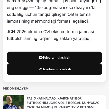
hamda AQShning uy formasi joy oldi. Reytingning
eng so‘nggi — 105-pog‘onasini esa dizayni o‘ta
soddaligi uchun tanqid qilingan Qatar terma
jamoasining mehmondagi formasi egalladi.
JCH-2026 oldidan O‘zbekiston terma jamoasi
futbolchilarining raqamli egizaklari
yaratiladi
.
Telegram ulashish
Havolani nusxalash
РЕКОМЕНДУЕМ
FABIO KANNAVARO: «JAROHATI BOR
FUTBOLCHINI JCHGA OLIB BORGAN DUNYODAGI
YAGONA AHMOQ MURABBIY O‘ZIM BO‘LSAM