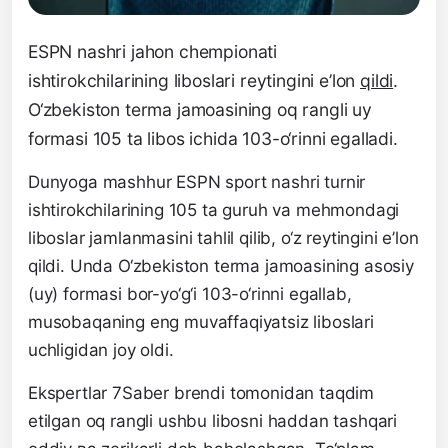
ESPN nashri jahon chempionati
ishtirokchilarining liboslari reytingini e’lon
qildi
.
O‘zbekiston terma jamoasining oq rangli uy
formasi 105 ta libos ichida 103-o‘rinni egalladi.
Dunyoga mashhur ESPN sport nashri turnir
ishtirokchilarining 105 ta guruh va mehmondagi
liboslar jamlanmasini tahlil qilib, o‘z reytingini e’lon
qildi. Unda O‘zbekiston terma jamoasining asosiy
(uy) formasi bor-yo‘g‘i 103-o‘rinni egallab,
musobaqaning eng muvaffaqiyatsiz liboslari
uchligidan joy oldi.
Ekspertlar 7Saber brendi tomonidan taqdim
etilgan oq rangli ushbu libosni haddan tashqari