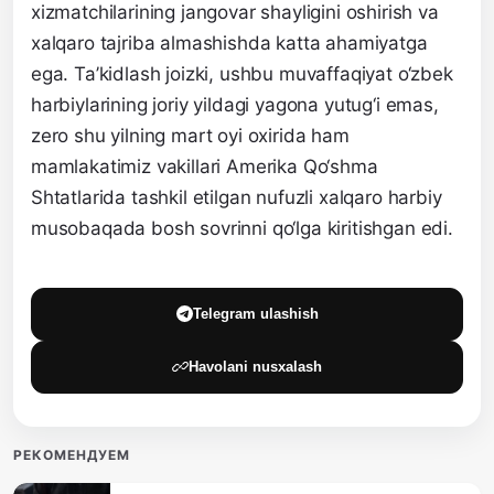
xizmatchilarining jangovar shayligini oshirish va
xalqaro tajriba almashishda katta ahamiyatga
ega. Ta’kidlash joizki, ushbu muvaffaqiyat o‘zbek
harbiylarining joriy yildagi yagona yutug‘i emas,
zero shu yilning mart oyi oxirida ham
mamlakatimiz vakillari Amerika Qo‘shma
Shtatlarida tashkil etilgan nufuzli xalqaro harbiy
musobaqada bosh sovrinni qo‘lga kiritishgan edi.
Telegram ulashish
Havolani nusxalash
РЕКОМЕНДУЕМ