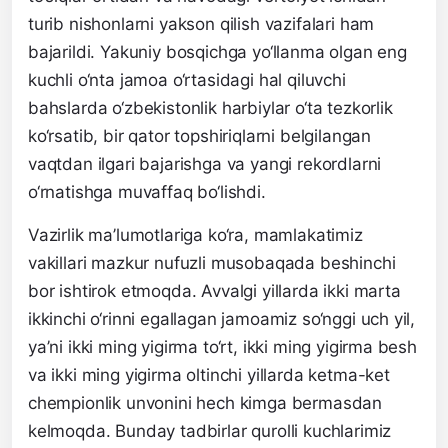
turib nishonlarni yakson qilish vazifalari ham
bajarildi. Yakuniy bosqichga yo‘llanma olgan eng
kuchli o‘nta jamoa o‘rtasidagi hal qiluvchi
bahslarda o‘zbekistonlik harbiylar o‘ta tezkorlik
ko‘rsatib, bir qator topshiriqlarni belgilangan
vaqtdan ilgari bajarishga va yangi rekordlarni
o‘rnatishga muvaffaq bo‘lishdi.
Vazirlik ma’lumotlariga ko‘ra, mamlakatimiz
vakillari mazkur nufuzli musobaqada beshinchi
bor ishtirok etmoqda. Avvalgi yillarda ikki marta
ikkinchi o‘rinni egallagan jamoamiz so‘nggi uch yil,
ya’ni ikki ming yigirma to‘rt, ikki ming yigirma besh
va ikki ming yigirma oltinchi yillarda ketma-ket
chempionlik unvonini hech kimga bermasdan
kelmoqda. Bunday tadbirlar qurolli kuchlarimiz