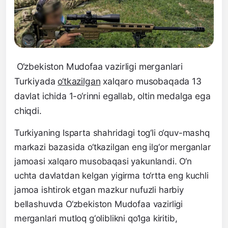
O‘zbekiston Mudofaa vazirligi merganlari
Turkiyada
o‘tkazilgan
xalqaro musobaqada 13
davlat ichida 1-o‘rinni egallab, oltin medalga ega
chiqdi.
Turkiyaning Isparta shahridagi tog‘li o‘quv-mashq
markazi bazasida o‘tkazilgan eng ilg‘or merganlar
jamoasi xalqaro musobaqasi yakunlandi. O‘n
uchta davlatdan kelgan yigirma to‘rtta eng kuchli
jamoa ishtirok etgan mazkur nufuzli harbiy
bellashuvda O‘zbekiston Mudofaa vazirligi
merganlari mutloq g‘oliblikni qo‘lga kiritib,