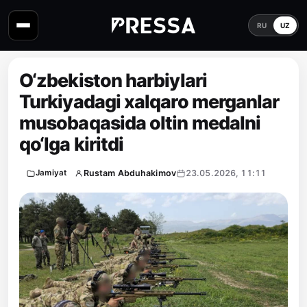
RU
UZ
O‘zbekiston harbiylari
Turkiyadagi xalqaro merganlar
musobaqasida oltin medalni
qo‘lga kiritdi
Rustam Abduhakimov
23.05.2026, 11:11
Jamiyat