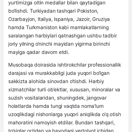
yurtimizga oltin medallar bilan qaytadigan
bo‘lishdi. Turkiyadan tashqari Pokiston,
Ozarbayjon, Italiya, Ispaniya, Jazoir, Gruziya
hamda Turkmaniston kabi mamlakatlarning
saralangan harbiylari qatnashgan ushbu tadbir
joriy yilning o‘ninchi mayidan yigirma birinchi
mayiga qadar davom etdi.
Musobaqa doirasida ishtirokchilar professionallik
darajasi va murakkabligi juda yuqori bo‘lgan
sakkizta alohida sinovdan o‘tishdi. Harbiy
xizmatchilar turli ob’ektlar, xususan, minoralar va
suzish vositalaridan, shuningdek, jangovar
holatlarda hamda tungi vaqtda noma’lum
uzoqlikdagi nishonlarga yuqori aniqlikda o‘q otish
mahoratini namoyish etdilar. Bundan tashqari,
to‘siqlar ortidan va havodagi vertolyot ichidan