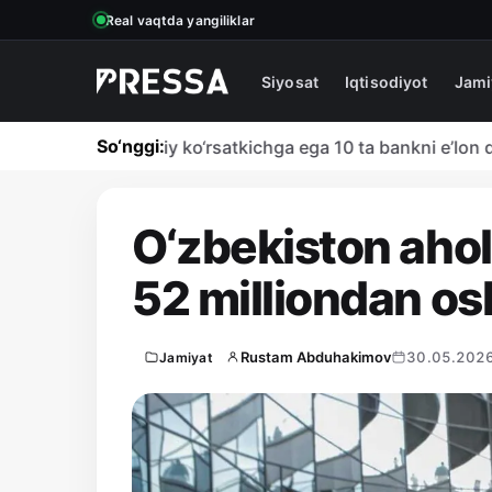
Real vaqtda yangiliklar
Siyosat
Iqtisodiyot
Jami
So‘nggi:
ha eng salbiy ko‘rsatkichga ega 10 ta bankni e’lon qildi
O‘zbekiston ahol
52 milliondan os
Rustam Abduhakimov
30.05.2026
Jamiyat