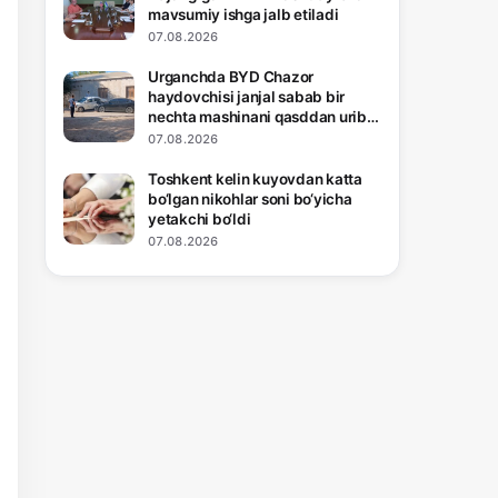
mavsumiy ishga jalb etiladi
07.08.2026
Urganchda BYD Chazor
haydovchisi janjal sabab bir
nechta mashinani qasddan urib
pachoqladi
07.08.2026
Toshkent kelin kuyovdan katta
bo‘lgan nikohlar soni bo‘yicha
yetakchi bo‘ldi
07.08.2026