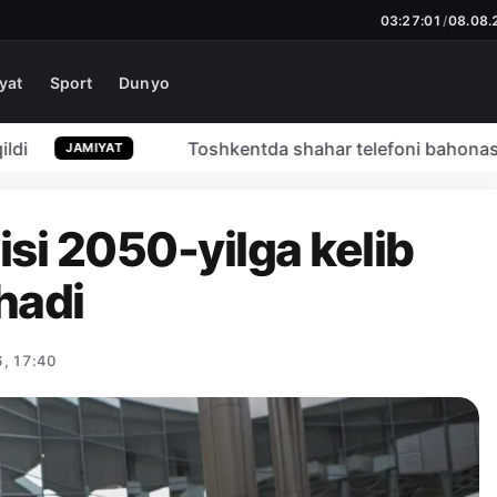
03:27:02
/
08.08.
yat
Sport
Dunyo
Toshkentda shahar telefoni bahonasida aldan
JAMIYAT
isi 2050-yilga kelib
hadi
, 17:40