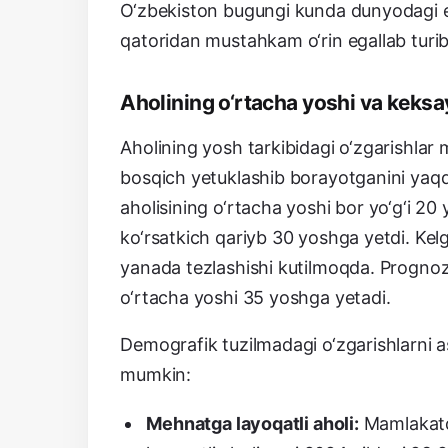
O‘zbekiston bugungi kunda dunyodagi en
qatoridan mustahkam o‘rin egallab turib
Aholining o‘rtacha yoshi va keksa
Aholining yosh tarkibidagi o‘zgarishla
bosqich yetuklashib borayotganini yaqq
aholisining o‘rtacha yoshi bor yo‘g‘i 20 
ko‘rsatkich qariyb 30 yoshga yetdi. Kelg
yanada tezlashishi kutilmoqda. Prognozl
o‘rtacha yoshi 35 yoshga yetadi.
Demografik tuzilmadagi o‘zgarishlarni 
mumkin:
Mehnatga layoqatli aholi:
Mamlakatd