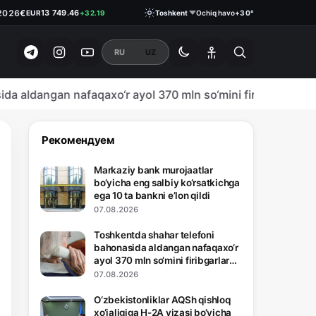
€
13 749.46
EUR
+32.19
2026
₽
Toshkent
Ochiq havo
+30°
146.1900
RUB
0.18
RU
UZ
gan nafaqaxo‘r ayol 370 mln so‘mini firibgarlarga topshirib
Рекомендуем
Markaziy bank murojaatlar
bo‘yicha eng salbiy ko‘rsatkichga
ega 10 ta bankni e’lon qildi
07.08.2026
Toshkentda shahar telefoni
bahonasida aldangan nafaqaxo‘r
ayol 370 mln so‘mini firibgarlarga
topshirib qo‘yishiga bir bahoya
07.08.2026
qoldi
O‘zbekistonliklar AQSh qishloq
xo‘jaligiga H-2A vizasi bo‘yicha