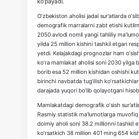
ko‘payadi.
O‘zbekiston aholisi jadal sur’atlarda o‘
demografik marralarni zabt etishi kuti
2050 avlodi nomli yangi tahliliy ma’lumo
yilda 25 million kishini tashkil etgan res
yetdi. Kelajakdagi prognozlar ham o‘sis
ko‘ra mamlakat aholisi soni 2030 yilga bo
borib esa 52 million kishidan oshishi ku
birinchi navbatda tug‘ilish ko‘rsatkichlar
darajada yuqori bo‘lib qolayotgani hisob
Mamlakatdagi demografik o‘sish sur’atla
Rasmiy statistik ma’lumotlarga muvofiq 
doimiy aholi soni 38.2 millionni tashkil e
ko‘rsatkich 38 million 401 ming 654 kish