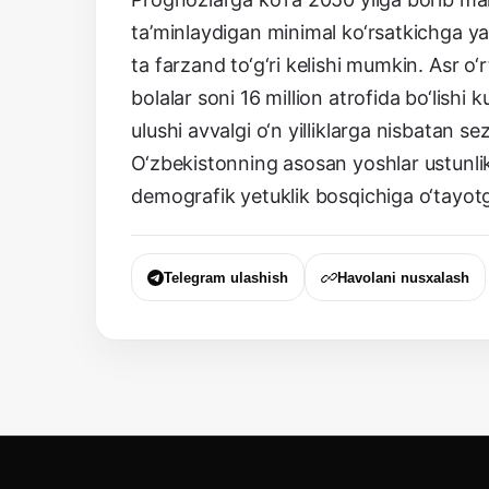
ta’minlaydigan minimal ko‘rsatkichga yaq
ta farzand to‘g‘ri kelishi mumkin. Asr o
bolalar soni 16 million atrofida bo‘lishi
ulushi avvalgi o‘n yilliklarga nisbatan s
O‘zbekistonning asosan yoshlar ustunlik
demografik yetuklik bosqichiga o‘tayotg
Telegram ulashish
Havolani nusxalash