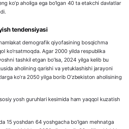
g ko‘p aholiga ega bo‘lgan 40 ta etakchi davlatlar
di.
yish tendensiyasi
r mamlakat demografik qiyofasining bosqichma
ol ko‘rsatmoqda. Agar 2000 yilda respublika
yoshni tashkil etgan bo‘lsa, 2024 yilga kelib bu
usida aholining qarishi va yetuklashishi jarayoni
arga ko‘ra 2050 yilga borib O‘zbekiston aholisining
asosiy yosh guruhlari kesimida ham yaqqol kuzatish
a 15 yoshdan 64 yoshgacha bo‘lgan mehnatga