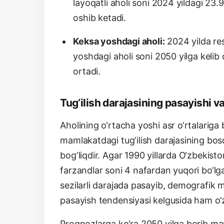
layoqatli aholi soni 2024 yildagi 23.9
oshib ketadi.
Keksa yoshdagi aholi:
2024 yilda res
yoshdagi aholi soni 2050 yilga kelib
ortadi.
Tug‘ilish darajasining pasayishi v
Aholining o‘rtacha yoshi asr o‘rtalariga
mamlakatdagi tug‘ilish darajasining bo
bog‘liqdir. Agar 1990 yillarda O‘zbekisto
farzandlar soni 4 nafardan yuqori bo‘lgan
sezilarli darajada pasayib, demografik m
pasayish tendensiyasi kelgusida ham o‘z
Prognozlarga ko‘ra 2050 yilga borib mam