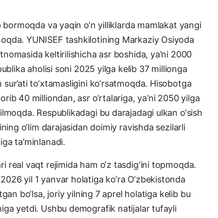
sib bormoqda va yaqin o‘n yilliklarda mamlakat yangi
lmoqda. YUNISEF tashkilotining Markaziy Osiyoda
tnomasida keltirilishicha asr boshida, ya’ni 2000
publika aholisi soni 2025 yilga kelib 37 millionga
h sur’ati to‘xtamasligini ko‘rsatmoqda. Hisobotga
rib 40 milliondan, asr o‘rtalariga, ya’ni 2050 yilga
tilmoqda. Respublikadagi bu darajadagi ulkan o‘sish
ining o‘lim darajasidan doimiy ravishda sezilarli
iga ta’minlanadi.
ri real vaqt rejimida ham o‘z tasdig‘ini topmoqda.
2026 yil 1 yanvar holatiga ko‘ra O‘zbekistonda
tgan bo‘lsa, joriy yilning 7 aprel holatiga kelib bu
iga yetdi. Ushbu demografik natijalar tufayli