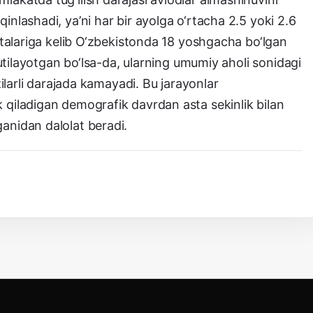
inlashadi, ya’ni har bir ayolga o‘rtacha 2.5 yoki 2.6
‘rtalariga kelib O‘zbekistonda 18 yoshgacha bo‘lgan
 kutilayotgan bo‘lsa-da, ularning umumiy aholi sonidagi
ezilarli darajada kamayadi. Bu jarayonlar
 qiladigan demografik davrdan asta sekinlik bilan
anidan dalolat beradi.