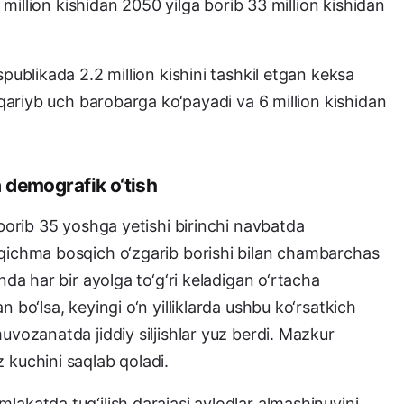
 million kishidan 2050 yilga borib 33 million kishidan
publikada 2.2 million kishini tashkil etgan keksa
 qariyb uch barobarga ko‘payadi va 6 million kishidan
a demografik o‘tish
 borib 35 yoshga yetishi birinchi navbatda
sqichma bosqich o‘zgarib borishi bilan chambarchas
nda har bir ayolga to‘g‘ri keladigan o‘rtacha
 bo‘lsa, keyingi o‘n yilliklarda ushbu ko‘rsatkich
uvozanatda jiddiy siljishlar yuz berdi. Mazkur
 kuchini saqlab qoladi.
lakatda tug‘ilish darajasi avlodlar almashinuvini