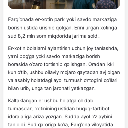
Farg‘onada er-xotin park yoki savdo markaziga
borish ustida urishib qolgan. Erini urgan xotinga
sud 8,2 mln so‘m miqdorida jarima soldi.
Er-xotin bolalarni aylantirish uchun joy tanlashda,
ya’ni bog‘ga yoki savdo markaziga borish
borasida o‘zaro tortishib qolishgan. Oradan ikki
kun o‘tib, ushbu oilaviy mojaro qaytadan avj olgan
va asabiy holatdagi ayol turmush o‘rtog‘ini qo‘llari
bilan urib, unga tan jarohati yetkazgan.
Kaltaklangan er ushbu holatga chidab
turmasdan, xotinining ustidan huquq-tartibot
idoralariga ariza yozgan. Sudda ayol o‘z aybini
tan oldi. Sud qaroriga ko‘ra, Farg‘ona viloyatida