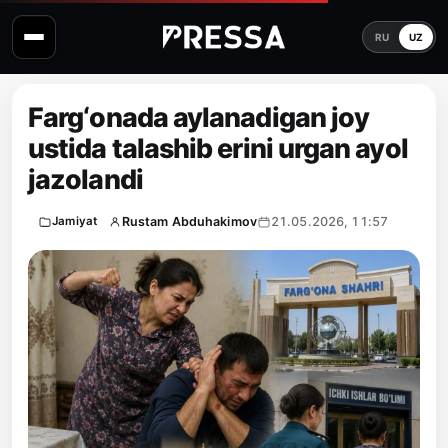
RU
UZ
Farg‘onada aylanadigan joy
ustida talashib erini urgan ayol
jazolandi
Rustam Abduhakimov
21.05.2026, 11:57
Jamiyat