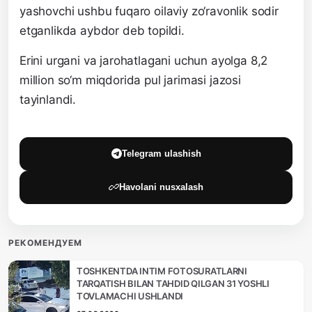
yashovchi ushbu fuqaro oilaviy zo‘ravonlik sodir
etganlikda aybdor deb topildi.
Erini urgani va jarohatlagani uchun ayolga 8,2
million so‘m miqdorida pul jarimasi jazosi
tayinlandi.
Telegram ulashish
Havolani nusxalash
РЕКОМЕНДУЕМ
TOSHKENTDA INTIM FOTOSURATLARNI
TARQATISH BILAN TAHDID QILGAN 31 YOSHLI
TOVLAMACHI USHLANDI