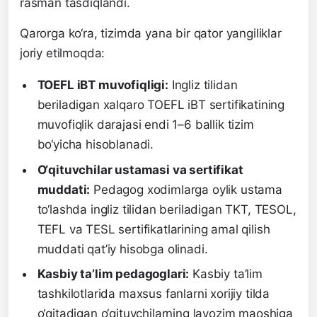
rasman tasdiqlandi.
Qarorga ko‘ra, tizimda yana bir qator yangiliklar
joriy etilmoqda:
TOEFL iBT muvofiqligi:
Ingliz tilidan
beriladigan xalqaro TOEFL iBT sertifikatining
muvofiqlik darajasi endi 1–6 ballik tizim
bo‘yicha hisoblanadi.
O‘qituvchilar ustamasi va sertifikat
muddati:
Pedagog xodimlarga oylik ustama
to‘lashda ingliz tilidan beriladigan TKT, TESOL,
TEFL va TESL sertifikatlarining amal qilish
muddati qat’iy hisobga olinadi.
Kasbiy ta’lim pedagoglari:
Kasbiy ta’lim
tashkilotlarida maxsus fanlarni xorijiy tilda
o‘qitadigan o‘qituvchilarning lavozim maoshiga