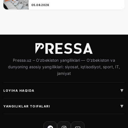
05.08.2026
Pressa.uz – O‘zbekiston yangiliklari — O‘zbekiston va
dunyoning asosiy yangiliklari: siyosat, iqtisodiyot, sport, IT,
jamiyat
LOYIHA HAQIDA
YANGILIKLAR TOIFALARI
IJTIMOIY TARMOQLAR