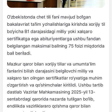
O‘zbekistonda chet tili fani mavjud bo‘lgan
bakalavriat ta’lim yo‘nalishlariga kirishda xorijiy til
bo‘yicha B1 darajasidagi milliy yoki xalqaro
sertifikatga ega abituriyentlarga ushbu fandan
belgilangan maksimal ballning 75 foizi miqdorida
ball beriladi.
Mazkur qaror bilan xorijiy tillar va umumtaʼlim
fanlarini bilish darajasini belgilovchi milliy va
xalqaro tan olingan sertifikatlar ro‘yxatiga muhim
o‘zgartirish va qo‘shimchalar kiritildi. Ushbu tartib
dastlab Vazirlar Mahkamasining 2025-yil 13-
sentabrdagi qarorida nazarda tutilgan bo‘lib,
endilikda vazirliklararo qo‘shma qaror bilan