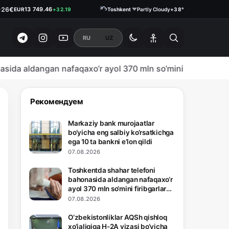
€
13 749.46
026
EUR
+32.19
Toshkent
Partly Cloudy
+38°
₽
146.1900
RUB
0.18
RU
UZ
 aldangan nafaqaxo‘r ayol 370 mln so‘mini firibgarlarga top
Рекомендуем
Markaziy bank murojaatlar
bo‘yicha eng salbiy ko‘rsatkichga
ega 10 ta bankni e’lon qildi
07.08.2026
Toshkentda shahar telefoni
bahonasida aldangan nafaqaxo‘r
ayol 370 mln so‘mini firibgarlarga
topshirib qo‘yishiga bir bahoya
07.08.2026
qoldi
O‘zbekistonliklar AQSh qishloq
xo‘jaligiga H-2A vizasi bo‘yicha