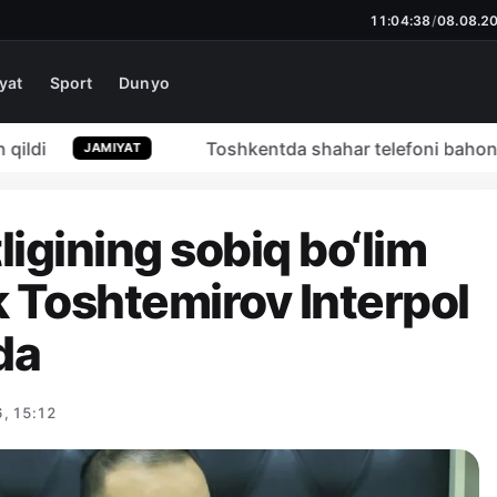
11:04:39
/
08.08.2
yat
Sport
Dunyo
di
Toshkentda shahar telefoni bahonasida
JAMIYAT
igining sobiq bo‘lim
k Toshtemirov Interpol
da
, 15:12