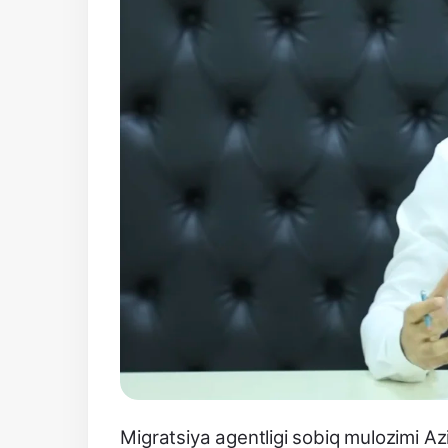
Migratsiya agentligi sobiq mulozimi A