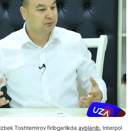
zizbek Toshtemirov firibgarlikda
ayblanib
, Interpol