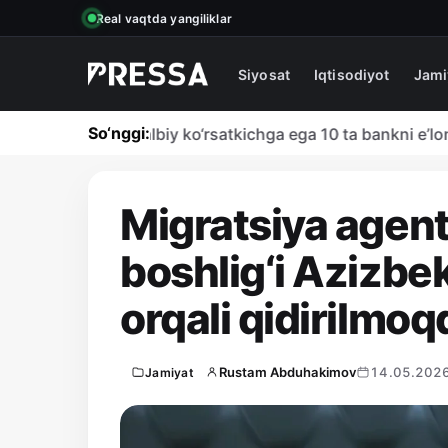
Real vaqtda yangiliklar
Siyosat
Iqtisodiyot
Jami
So‘nggi:
bo‘yicha eng salbiy ko‘rsatkichga ega 10 ta bankni e’lon qil
Migratsiya agentl
boshlig‘i Azizbe
orqali qidirilmoq
Rustam Abduhakimov
14.05.2026
Jamiyat