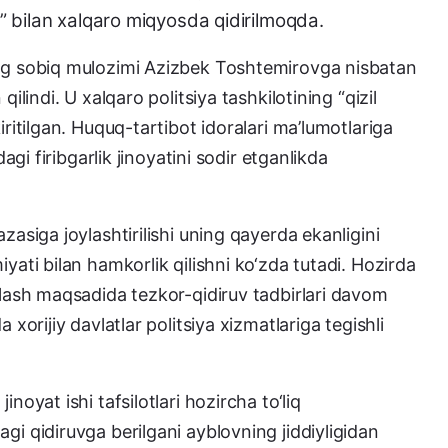
ma” bilan xalqaro miqyosda qidirilmoqda.
ing sobiq mulozimi Azizbek Toshtemirovga nisbatan
ilindi. U xalqaro politsiya tashkilotining “qizil
iritilgan. Huquq-tartibot idoralari ma’lumotlariga
dagi firibgarlik jinoyatini sodir etganlikda
zasiga joylashtirilishi uning qayerda ekanligini
yati bilan hamkorlik qilishni ko‘zda tutadi. Hozirda
hlash maqsadida tezkor-qidiruv tadbirlari davom
 xorijiy davlatlar politsiya xizmatlariga tegishli
noyat ishi tafsilotlari hozircha to‘liq
gi qidiruvga berilgani ayblovning jiddiyligidan