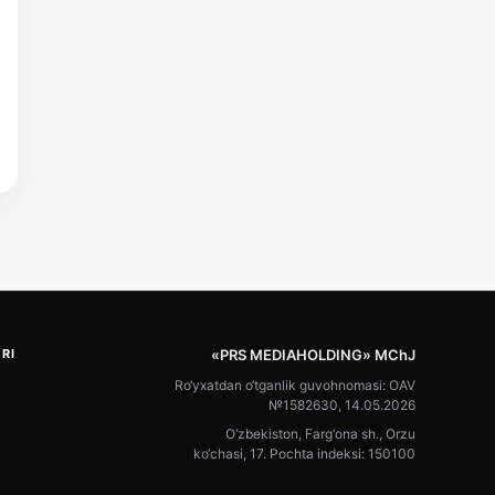
RI
«PRS MEDIAHOLDING» MChJ
Ro‘yxatdan o‘tganlik guvohnomasi: OAV
№1582630, 14.05.2026
O‘zbekiston, Farg‘ona sh., Orzu
ko‘chasi, 17. Pochta indeksi: 150100