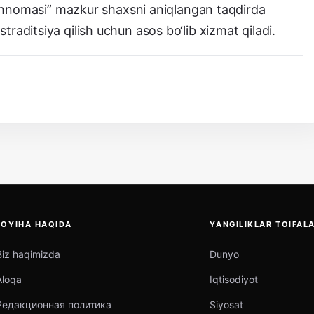
irishnomasi” mazkur shaxsni aniqlangan taqdirda
traditsiya qilish uchun asos bo‘lib xizmat qiladi.
LOYIHA HAQIDA
YANGILIKLAR TOIFALA
Biz haqimizda
Dunyo
Aloqa
Iqtisodiyot
Редакционная политика
Siyosat