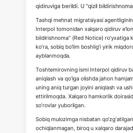
qidiruviga berildi. U “qizil bildirishno
Tashqi mehnat migratsiyasi agentligin
Interpol tomonidan xalqaro qidiruv e’lon q
bildirishnoma” (Red Notice) ro‘yxatiga k
ko‘ra, sobiq bo‘lim boshlig‘i yirik miqdor
ayblanmoqda.
Toshtemirovning ismi Interpol qidiruv ba
aniqlash va qo‘lga olishda jahon hamjami
uning aniq turgan joyini aniqlash va us
ettirilmoqda. Xalqaro hamkorlik doirasida
so‘rovlar yuborilgan.
Sobiq mulozimga nisbatan qo‘zg‘atilgan ji
ochiqlanmagan, biroq u xalqaro darajada