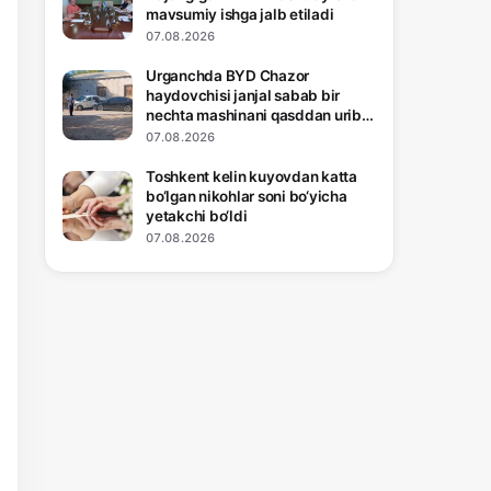
mavsumiy ishga jalb etiladi
07.08.2026
Urganchda BYD Chazor
haydovchisi janjal sabab bir
nechta mashinani qasddan urib
pachoqladi
07.08.2026
Toshkent kelin kuyovdan katta
bo‘lgan nikohlar soni bo‘yicha
yetakchi bo‘ldi
07.08.2026