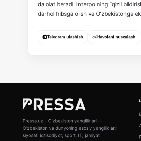
dalolat beradi. Interpolning “qizil bild
darhol hibsga olish va O‘zbekistonga eks
Telegram ulashish
Havolani nusxalash
Pressa.uz – O‘zbekiston yangiliklari —
O‘zbekiston va dunyoning asosiy yangiliklari:
siyosat, iqtisodiyot, sport, IT, jamiyat