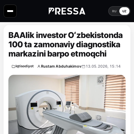
RU
UZ
BAAlik investor Oʻzbekistonda
100 ta zamonaviy diagnostika
markazini barpo etmoqchi
Rustam Abduhakimov
13.05.2026, 15:14
Iqtisodiyot