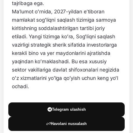
tajribaga ega.
Maʼlumot oʻrnida, 2027-yildan eʼtiboran
mamlakat sogʻliqni saqlash tizimiga sarmoya
kiritishning soddalashtirilgan tartibi joriy
etiladi. Yangi tizimga koʻra, Sogʻliqni saqlash
vazirligi strategik sherik sifatida investorlarga
kerakli bino va yer maydonlarini ajratishda
yaqindan koʻmaklashadi. Bu esa xususiy
sektor vakillariga davlat shifoxonalari negizida
oʻz xizmatlarini yoʻlga qoʻyish uchun keng yoʻl
ochadi.
Telegram ulashish
Havolani nusxalash