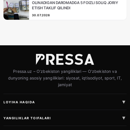
OLINADIGAN DAROMADGA 5 FOIZLI SOLIQ JORIY
ETISH TAKLIF QILINDI
30.07.2026
Pressa.uz – O‘zbekiston yangiliklari — O‘zbekiston va
dunyoning asosiy yangiliklari: siyosat, iqtisodiyot, sport, IT,
jamiyat
LOYIHA HAQIDA
YANGILIKLAR TOIFALARI