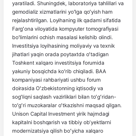
yaratiladi. Shuningdek, laboratoriya tahlillari va
gemodializ xizmatlarini yoʻlga qoʻyish ham
rejalashtirilgan. Loyihaning ilk qadami sifatida
Fargʻona viloyatida kompyuter tomografiyasi
boʻlimlarini ochish masalasi kelishib olindi.
Investitsiya loyihasining moliyaviy va texnik
jihatlari yaqin orada poytaxtda oʻtadigan
Toshkent xalqaro investitsiya forumida
yakuniy bosqichda koʻrib chiqiladi. BAA
kompaniyasi rahbariyati ushbu forum
doirasida Oʻzbekistonning iqtisodiy va
sogʻliqni saqlash vazirliklari bilan toʻgʻridan-
toʻgʻri muzokaralar oʻtkazishni maqsad qilgan.
Unison Capital Investment yirik hajmdagi
kapitalni boshqarish va tibbiy obʼyektlarni
modernizatsiya qilish boʻyicha xalqaro