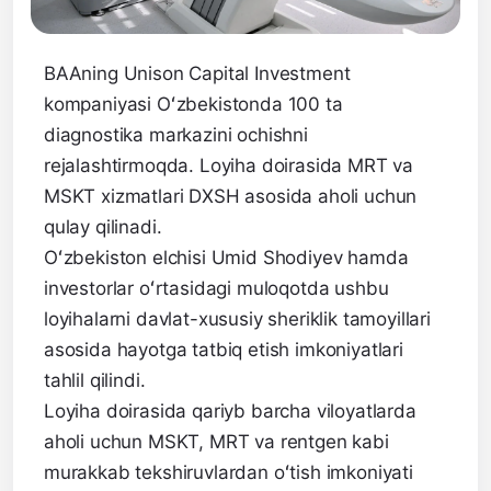
BAAning Unison Capital Investment
kompaniyasi Oʻzbekistonda 100 ta
diagnostika markazini ochishni
rejalashtirmoqda. Loyiha doirasida MRT va
MSKT xizmatlari DXSH asosida aholi uchun
qulay qilinadi.
Oʻzbekiston elchisi Umid Shodiyev hamda
investorlar oʻrtasidagi muloqotda ushbu
loyihalarni davlat-xususiy sheriklik tamoyillari
asosida hayotga tatbiq etish imkoniyatlari
tahlil qilindi.
Loyiha doirasida qariyb barcha viloyatlarda
aholi uchun MSKT, MRT va rentgen kabi
murakkab tekshiruvlardan oʻtish imkoniyati