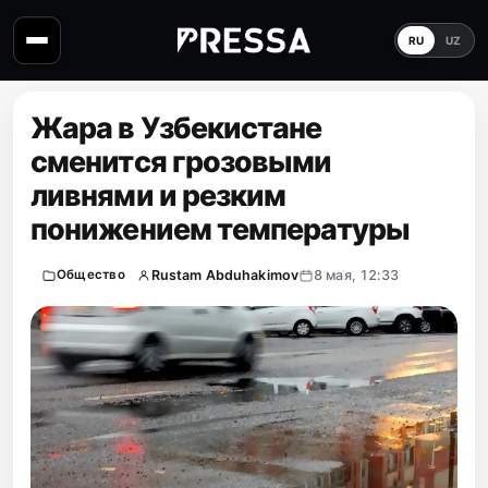
RU
UZ
Жара в Узбекистане
сменится грозовыми
ливнями и резким
понижением температуры
Rustam Abduhakimov
8 мая, 12:33
Общество