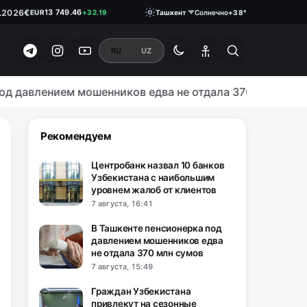
€
13 749.46
EUR
+32.19
.2026
₽
146.1900
Ташкент
Солнечно
+38°
RUB
0.18
RU
UZ
лением мошенников едва не отдала 370 млн сумов
О
Рекомендуем
Центробанк назвал 10 банков
Узбекистана с наибольшим
уровнем жалоб от клиентов
7 августа, 16:41
В Ташкенте пенсионерка под
давлением мошенников едва
не отдала 370 млн сумов
7 августа, 15:49
Граждан Узбекистана
привлекут на сезонные