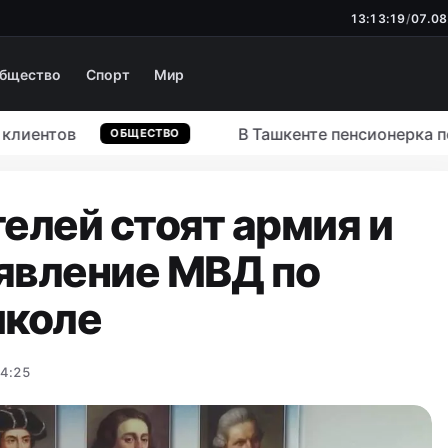
13:13:20
/
07.08
бщество
Спорт
Мир
тов
В Ташкенте пенсионерка под дав
ОБЩЕСТВО
елей стоят армия и
явление МВД по
школе
14:25