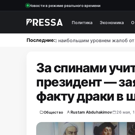
Новости в режиме реального времени
Политика
Экономика
О
Последние:
ков Узбекистана с наибольшим уровнем жалоб от клиен
За спинами учит
президент — за
факту драки в 
Rustam Abduhakimov
26 мая, 
Общество