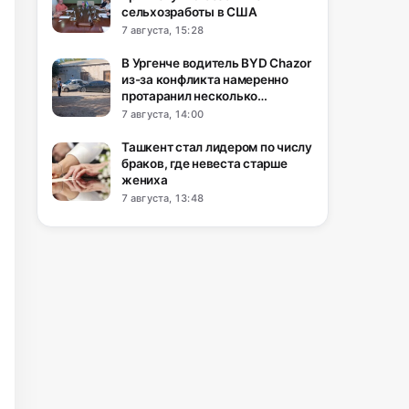
сельхозработы в США
7 августа, 15:28
В Ургенче водитель BYD Chazor
из-за конфликта намеренно
протаранил несколько
автомобилей
7 августа, 14:00
Ташкент стал лидером по числу
браков, где невеста старше
жениха
7 августа, 13:48