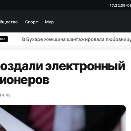
17:22:10
/
0
бщество
Спорт
Мир
В Бухаре женщина шантажировала любовницу муж
создали электронный
ционеров
 14:48