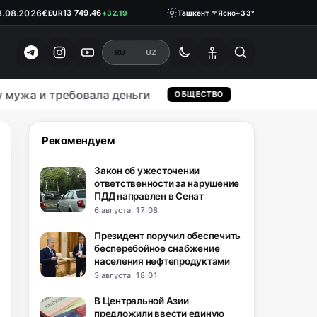
€
13 749.46
EUR
+32.19
8.08.2026
Ташкент
Ясно
+33°
₽
146.1900
RUB
0.18
RU
UZ
а и требовала деньги
UZCERT пред
ОБЩЕСТВО
Рекомендуем
Закон об ужесточении
ответственности за нарушение
ПДД направлен в Сенат
6 августа, 17:08
Президент поручил обеспечить
бесперебойное снабжение
населения нефтепродуктами
3 августа, 18:01
В Центральной Азии
предложили ввести единую