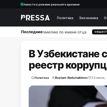
Новости в режиме реального времени
Политика
Экономика
О
Последние:
т давать ребенку фамилию по имени отца
ОБЩЕСТВО
В Узбекистане 
реестр корруп
Rustam Abduhakimov
23 июня,
Политика