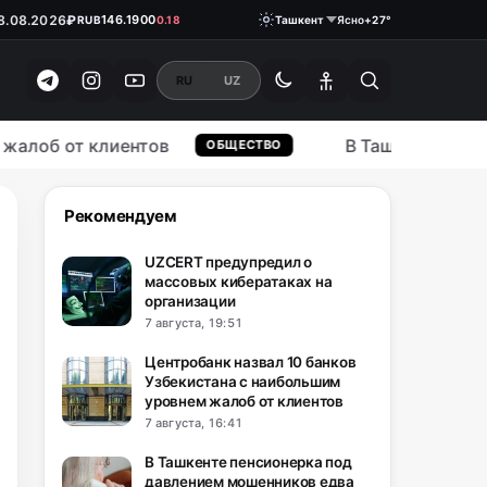
€
13 749.46
EUR
+32.19
8.08.2026
₽
146.1900
RUB
0.18
Ташкент
Ясно
+27°
RU
UZ
 от клиентов
В Ташкенте пенсионер
ОБЩЕСТВО
Рекомендуем
UZCERT предупредил о
массовых кибератаках на
организации
7 августа, 19:51
Центробанк назвал 10 банков
Узбекистана с наибольшим
уровнем жалоб от клиентов
7 августа, 16:41
В Ташкенте пенсионерка под
давлением мошенников едва