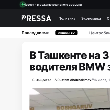
Новости в режиме реального времени
Политика
Экономика
О
Последние:
ах на организации
Центробанк назв
ОБЩЕСТВО
В Ташкенте на 3
водителя BMW 
Rustam Abduhakimov
6 июля, 
Общество