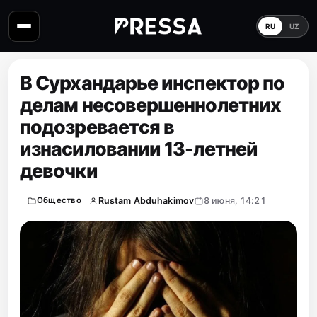
RU
UZ
В Сурхандарье инспектор по
делам несовершеннолетних
подозревается в
изнасиловании 13-летней
девочки
Rustam Abduhakimov
8 июня, 14:21
Общество