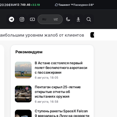
€
.2026
13 749.46
EUR
+32.19
Ташкент
Пасмурно
+38°
₽
146.1900
RUB
0.18
RU
UZ
ибольшим уровнем жалоб от клиентов
ОБЩЕСТВО
Рекомендуем
В Астане состоялся первый
полет беспилотного аэротакси
с пассажирами
6 августа, 18:05
Пентагон скрыл 25-летние
открытые отчеты об
испытаниях оружия
6 августа, 16:58
Ступень ракеты SpaceX Falcon
9 врезалась в Луну на скорости