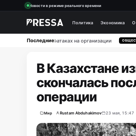
Новости в режиме реального времени
Политика
Экономика
О
Последние:
 о массовых кибератаках на организации
ОБЩЕСТВО
В Казахстане и
скончалась пос
операции
Rustam Abduhakimov
23 мая, 15:47
Мир