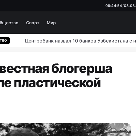
08:44:54
/
08.08
бщество
Спорт
Мир
Центробанк назвал 10 банков Узбекистана с на
звестная блогерша
ле пластической