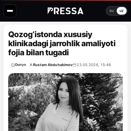
RU
UZ
Qozog‘istonda xususiy
klinikadagi jarrohlik amaliyoti
fojia bilan tugadi
Rustam Abduhakimov
23.05.2026, 15:48
Dunyo