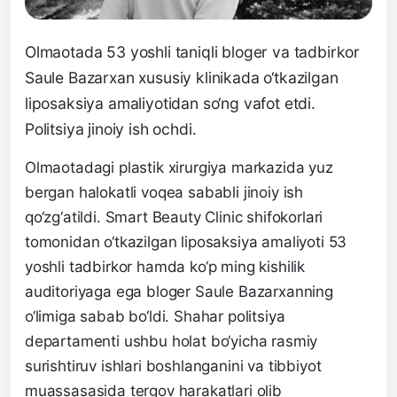
Olmaotada 53 yoshli taniqli bloger va tadbirkor
Saule Bazarxan xususiy klinikada o‘tkazilgan
liposaksiya amaliyotidan so‘ng vafot etdi.
Politsiya jinoiy ish ochdi.
Olmaotadagi plastik xirurgiya markazida yuz
bergan halokatli voqea sababli jinoiy ish
qo‘zg‘atildi. Smart Beauty Clinic shifokorlari
tomonidan o‘tkazilgan liposaksiya amaliyoti 53
yoshli tadbirkor hamda ko‘p ming kishilik
auditoriyaga ega bloger Saule Bazarxanning
o‘limiga sabab bo‘ldi. Shahar politsiya
departamenti ushbu holat bo‘yicha rasmiy
surishtiruv ishlari boshlanganini va tibbiyot
muassasasida tergov harakatlari olib