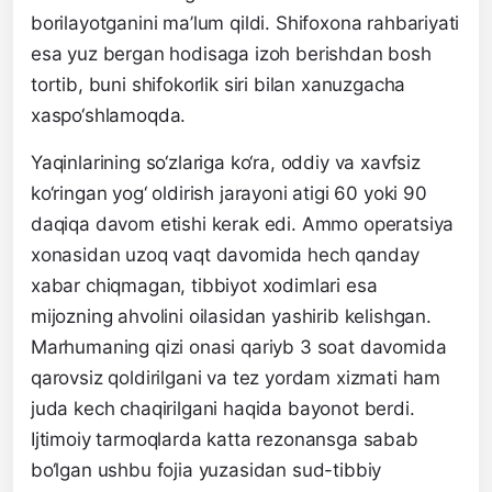
borilayotganini ma’lum qildi. Shifoxona rahbariyati
esa yuz bergan hodisaga izoh berishdan bosh
tortib, buni shifokorlik siri bilan xanuzgacha
xaspo‘shlamoqda.
Yaqinlarining so‘zlariga ko‘ra, oddiy va xavfsiz
ko‘ringan yog‘ oldirish jarayoni atigi 60 yoki 90
daqiqa davom etishi kerak edi. Ammo operatsiya
xonasidan uzoq vaqt davomida hech qanday
xabar chiqmagan, tibbiyot xodimlari esa
mijozning ahvolini oilasidan yashirib kelishgan.
Marhumaning qizi onasi qariyb 3 soat davomida
qarovsiz qoldirilgani va tez yordam xizmati ham
juda kech chaqirilgani haqida bayonot berdi.
Ijtimoiy tarmoqlarda katta rezonansga sabab
bo‘lgan ushbu fojia yuzasidan sud-tibbiy