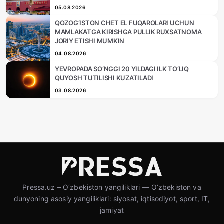
05.08.2026
QOZOG‘ISTON CHET EL FUQAROLARI UCHUN
MAMLAKATGA KIRISHGA PULLIK RUXSATNOMA
JORIY ETISHI MUMKIN
04.08.2026
YEVROPADA SO‘NGGI 20 YILDAGI ILK TO‘LIQ
QUYOSH TUTILISHI KUZATILADI
03.08.2026
Pressa.uz – O‘zbekiston yangiliklari — O‘zbekiston va
dunyoning asosiy yangiliklari: siyosat, iqtisodiyot, sport, IT,
jamiyat