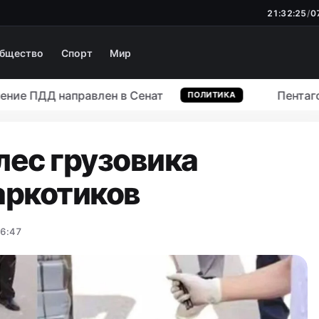
21:32:26
/
0
бщество
Спорт
Мир
е ПДД направлен в Сенат
Пентагон с
ПОЛИТИКА
лес грузовика
наркотиков
16:47