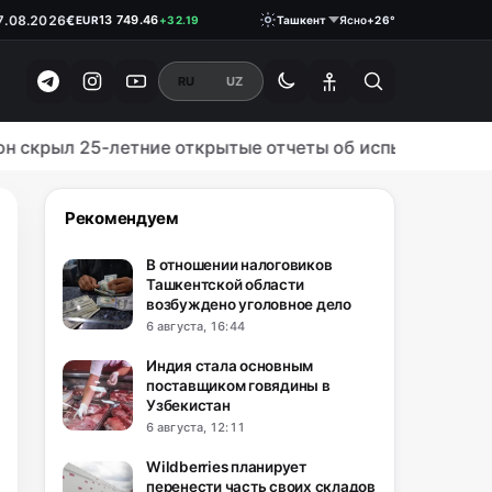
$
11 915.64
USD
+28.92
7.08.2026
€
13 749.46
EUR
+32.19
Ташкент
Ясно
+26°
₽
146.1900
RUB
0.18
RU
UZ
крыл 25-летние открытые отчеты об испытаниях оруж
Рекомендуем
В отношении налоговиков
Ташкентской области
возбуждено уголовное дело
6 августа, 16:44
Индия стала основным
поставщиком говядины в
Узбекистан
6 августа, 12:11
Wildberries планирует
перенести часть своих складов