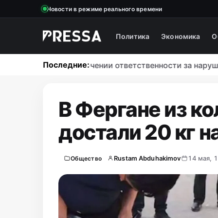
Новости в режиме реального времени
Политика
Экономика
О
Последние:
Закон об ужесточении ответственности за нарушени
В Фергане из ко
достали 20 кг 
Rustam Abduhakimov
14 мая, 
Общество