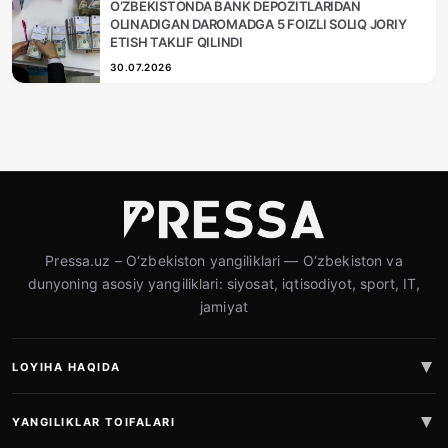
O‘ZBEKISTONDA BANK DEPOZITLARIDAN
OLINADIGAN DAROMADGA 5 FOIZLI SOLIQ JORIY
ETISH TAKLIF QILINDI
30.07.2026
Pressa.uz – O‘zbekiston yangiliklari — O‘zbekiston va
dunyoning asosiy yangiliklari: siyosat, iqtisodiyot, sport, IT,
jamiyat
LOYIHA HAQIDA
YANGILIKLAR TOIFALARI