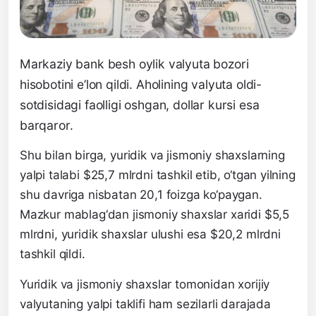
Markaziy bank besh oylik valyuta bozori
hisobotini e’lon qildi. Aholining valyuta oldi-
sotdisidagi faolligi oshgan, dollar kursi esa
barqaror.
Shu bilan birga, yuridik va jismoniy shaxslarning
yalpi talabi $25,7 mlrdni tashkil etib, o‘tgan yilning
shu davriga nisbatan 20,1 foizga ko‘paygan.
Mazkur mablag‘dan jismoniy shaxslar xaridi $5,5
mlrdni, yuridik shaxslar ulushi esa $20,2 mlrdni
tashkil qildi.
Yuridik va jismoniy shaxslar tomonidan xorijiy
valyutaning yalpi taklifi ham sezilarli darajada