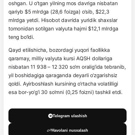
oshgan. U o‘tgan yilning mos davriga nisbatan
qariyb $5 mlrdga (28,6 foizga) o‘sib, $22,3
mlrdga yetdi. Hisobot davrida yuridik shaxslar
tomonidan sotilgan valyuta hajmi $12,1 mlrdga
teng bo‘ldi.
Qayd etilishicha, bozordagi yuqori faollikka
qaramay, milliy valyuta kursi AQSH dollariga
nisbatan 11 938 – 12 320 so‘m oralig‘ida tebranib,
yil boshidagiga qaraganda deyarli o‘zgarishsiz
qoldi. Ayirboshlash kursining o‘rtacha volatilligi
esa bor-yo‘g‘i 30 so‘mni (0,25 foizni) tashkil etdi.
Telegram ulashish
Havolani nusxalash