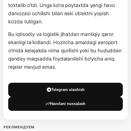
to‘xtalib o‘tdi. Unga ko‘ra poytaxtda yangi havo
darvozasi ochilishi bilan eski ob’ektni yopish
ko‘zda tutilgan.
Bu iqtisodiy va logistik jihatdan mantiqiy qaror
ekanligi ta’kidlandi. Hozircha amaldagi aeroport
o‘rnida kelajakda nima qurilishi yoki bu hududdan
qanday maqsadda foydalanilishi bo‘yicha aniq
rejalar mavjud emas.
Telegram ulashish
Havolani nusxalash
РЕКОМЕНДУЕМ