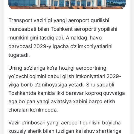
Transport vazirligi yangi aeroport qurilishi
munosabati bilan Toshkent aeroporti yopilishi
mumkinligini tasdiqladi. Amaldagi havo
darvozasi 2029-yilgacha o‘z imkoniyatlarini
tugatadi.
Uning so‘zlariga ko‘ra hozirgi aeroportning
yo‘lovchi oqimini qabul qilish imkoniyatlari 2029-
yilga borib o‘z nihoyasiga yetadi. Shu sababli
Toshkentda kamida ikki baravar ko‘proq quvvatga
ega bo‘lgan yangi aviatsiya xabini barpo etish
choralari ko‘rilmoqda.
Vazir o‘rinbosari yangi aeroport qurilishi bo‘yicha
xususiy sherik bilan tuzilgan kelishuv shartlariga