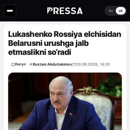
RU
UZ
Lukashenko Rossiya elchisidan
Belarusni urushga jalb
etmaslikni so‘radi
Rustam Abduhakimov
26.06.2026, 16:35
Dunyo