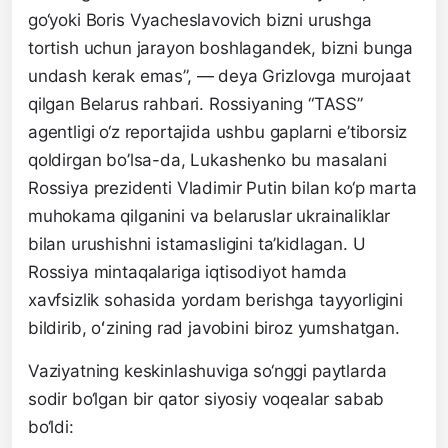
go‘yoki Boris Vyacheslavovich bizni urushga
tortish uchun jarayon boshlagandek, bizni bunga
undash kerak emas”, — deya Grizlovga murojaat
qilgan Belarus rahbari. Rossiyaning “TASS”
agentligi o‘z reportajida ushbu gaplarni e’tiborsiz
qoldirgan bo’lsa-da, Lukashenko bu masalani
Rossiya prezidenti Vladimir Putin bilan ko‘p marta
muhokama qilganini va belaruslar ukrainaliklar
bilan urushishni istamasligini ta’kidlagan. U
Rossiya mintaqalariga iqtisodiyot hamda
xavfsizlik sohasida yordam berishga tayyorligini
bildirib, oʻzining rad javobini biroz yumshatgan.
Vaziyatning keskinlashuviga so‘nggi paytlarda
sodir bo‘lgan bir qator siyosiy voqealar sabab
bo‘ldi: