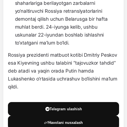
shaharlariga berilayotgan zarbalarni
yo‘naltiruvchi Rossiya retranslyatorlarini
demontaj qilish uchun Belarusga bir hafta
muhlat berdi. 24-iyunga kelib, ushbu
uskunalar 22-iyundan boshlab ishlashni
to‘xtatgani ma’lum bo‘ldi.
Rossiya prezidenti matbuot kotibi Dmitriy Peskov
esa Kiyevning ushbu talabini “tajovuzkor tahdid”
deb atadi va yaqin orada Putin hamda
Lukashenko o‘rtasida uchrashuv bo‘lishini ma’lum
qildi.
Telegram ulashish
Havolani nusxalash