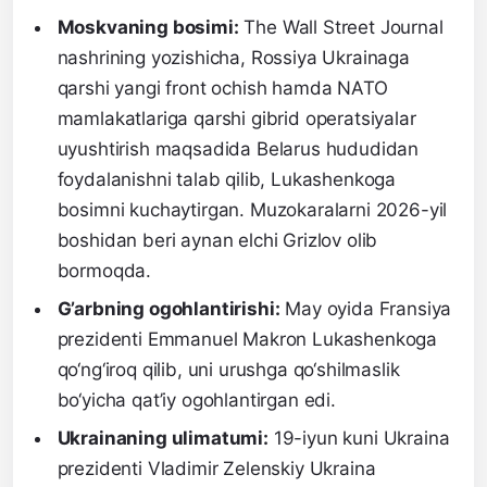
Moskvaning bosimi:
The Wall Street Journal
nashrining yozishicha, Rossiya Ukrainaga
qarshi yangi front ochish hamda NATO
mamlakatlariga qarshi gibrid operatsiyalar
uyushtirish maqsadida Belarus hududidan
foydalanishni talab qilib, Lukashenkoga
bosimni kuchaytirgan. Muzokaralarni 2026-yil
boshidan beri aynan elchi Grizlov olib
bormoqda.
G’arbning ogohlantirishi:
May oyida Fransiya
prezidenti Emmanuel Makron Lukashenkoga
qo‘ng‘iroq qilib, uni urushga qo‘shilmaslik
bo‘yicha qat’iy ogohlantirgan edi.
Ukrainaning ulimatumi:
19-iyun kuni Ukraina
prezidenti Vladimir Zelenskiy Ukraina