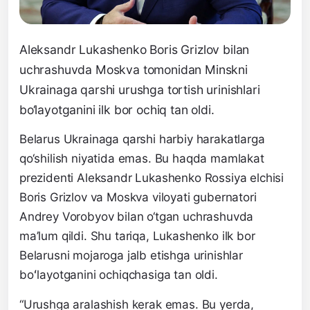
Aleksandr Lukashenko Boris Grizlov bilan
uchrashuvda Moskva tomonidan Minskni
Ukrainaga qarshi urushga tortish urinishlari
bo‘layotganini ilk bor ochiq tan oldi.
Belarus Ukrainaga qarshi harbiy harakatlarga
qo‘shilish niyatida emas. Bu haqda mamlakat
prezidenti Aleksandr Lukashenko Rossiya elchisi
Boris Grizlov va Moskva viloyati gubernatori
Andrey Vorobyov bilan o‘tgan uchrashuvda
ma’lum qildi. Shu tariqa, Lukashenko ilk bor
Belarusni mojaroga jalb etishga urinishlar
boʻlayotganini ochiqchasiga tan oldi.
“Urushga aralashish kerak emas. Bu yerda,