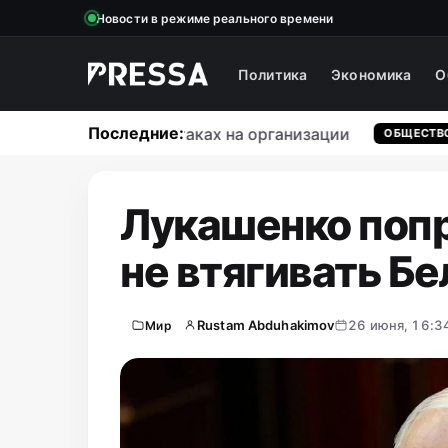
Новости в режиме реального времени
Политика
Экономика
О
Последние:
 массовых кибератаках на организации
ОБЩЕСТВО
Лукашенко попр
не втягивать Бе
Rustam Abduhakimov
26 июня, 16:3
Мир