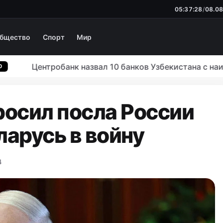
05:37:29
/
08.08
бщество
Спорт
Мир
Центробанк назвал 10 банков Узбекистана с наибо
осил посла России
ларусь в войну
4