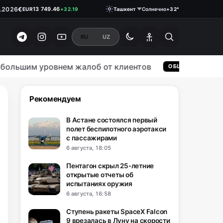
€
13 749.46
EUR
+32.19
.2026
Ташкент
Солнечно
+32°
₽
146.1900
RUB
0.18
RU
UZ
льшим уровнем жалоб от клиентов
В
ОБЩЕСТВО
Рекомендуем
В Астане состоялся первый
полет беспилотного аэротакси
с пассажирами
6 августа, 18:05
Пентагон скрыл 25-летние
открытые отчеты об
испытаниях оружия
6 августа, 16:58
Ступень ракеты SpaceX Falcon
9 врезалась в Луну на скорости