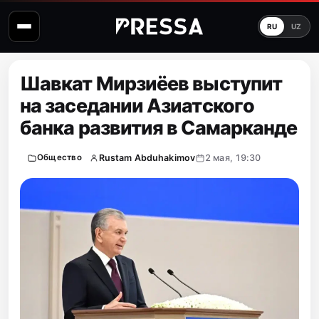
RU
UZ
Шавкат Мирзиёев выступит
на заседании Азиатского
банка развития в Самарканде
Rustam Abduhakimov
2 мая, 19:30
Общество