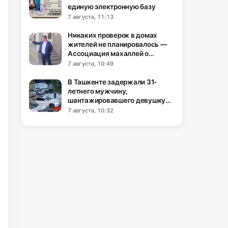
единую электронную базу
7 августа, 11:13
Никаких проверок в домах
жителей не планировалось —
Ассоциация махаллей о
действиях хокима Шахрисабза
7 августа, 10:49
В Ташкенте задержали 31-
летнего мужчину,
шантажировавшего девушку
интимными фото
7 августа, 10:32