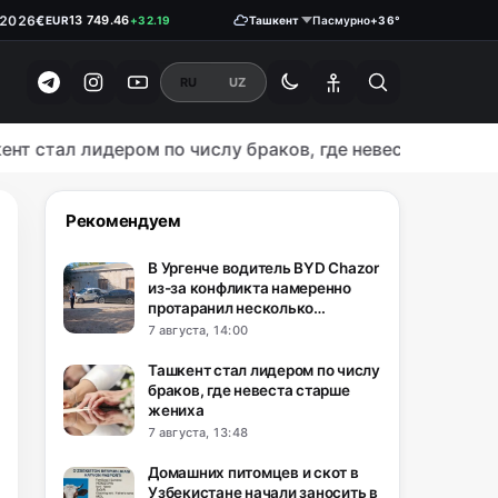
$
11 915.64
USD
+28.92
.2026
€
13 749.46
EUR
+32.19
Ташкент
Пасмурно
+36°
₽
146.1900
RUB
0.18
RU
UZ
стал лидером по числу браков, где невеста старше жен
Рекомендуем
В Ургенче водитель BYD Chazor
из-за конфликта намеренно
протаранил несколько
автомобилей
7 августа, 14:00
Ташкент стал лидером по числу
браков, где невеста старше
жениха
7 августа, 13:48
Домашних питомцев и скот в
Узбекистане начали заносить в