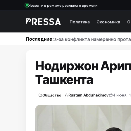
Новости в режиме реального времени
Политика
Экономика
О
Последние:
дитель BYD Chazor из-за конфликта намеренно протара
Нодиржон Арип
Ташкента
Rustam Abduhakimov
4 июня, 
Общество