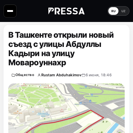
RU
UZ
В Ташкенте открыли новый
съезд с улицы Абдуллы
Кадыри на улицу
Мовароуннахр
Rustam Abduhakimov
6 июня, 18:46
Общество