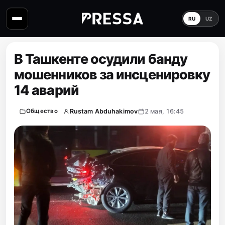
RU
UZ
В Ташкенте осудили банду
мошенников за инсценировку
14 аварий
Rustam Abduhakimov
2 мая, 16:45
Общество