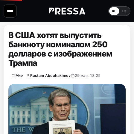
RU
UZ
В США хотят выпустить
банкноту номиналом 250
долларов с изображением
Трампа
Rustam Abduhakimov
29 мая, 18:25
Мир