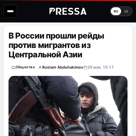
RU
UZ
В России прошли рейды
против мигрантов из
Центральной Азии
Rustam Abduhakimov
29 мая, 15:17
Общество