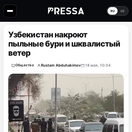
RU
UZ
Узбекистан накроют
пыльные бури и шквалистый
ветер
Rustam Abduhakimov
18 мая, 10:34
Общество