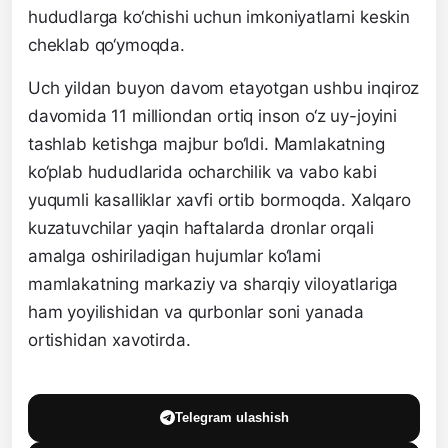
hududlarga ko‘chishi uchun imkoniyatlarni keskin
cheklab qo‘ymoqda.
Uch yildan buyon davom etayotgan ushbu inqiroz
davomida 11 milliondan ortiq inson o‘z uy-joyini
tashlab ketishga majbur bo‘ldi. Mamlakatning
ko‘plab hududlarida ocharchilik va vabo kabi
yuqumli kasalliklar xavfi ortib bormoqda. Xalqaro
kuzatuvchilar yaqin haftalarda dronlar orqali
amalga oshiriladigan hujumlar ko‘lami
mamlakatning markaziy va sharqiy viloyatlariga
ham yoyilishidan va qurbonlar soni yanada
ortishidan xavotirda.
Telegram ulashish