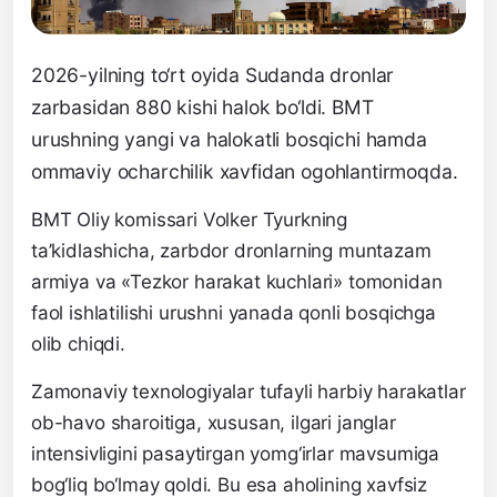
2026-yilning to‘rt oyida Sudanda dronlar
zarbasidan 880 kishi halok bo‘ldi. BMT
urushning yangi va halokatli bosqichi hamda
ommaviy ocharchilik xavfidan ogohlantirmoqda.
BMT Oliy komissari Volker Tyurkning
ta’kidlashicha, zarbdor dronlarning muntazam
armiya va «Tezkor harakat kuchlari» tomonidan
faol ishlatilishi urushni yanada qonli bosqichga
olib chiqdi.
Zamonaviy texnologiyalar tufayli harbiy harakatlar
ob-havo sharoitiga, xususan, ilgari janglar
intensivligini pasaytirgan yomg‘irlar mavsumiga
bog‘liq bo‘lmay qoldi. Bu esa aholining xavfsiz